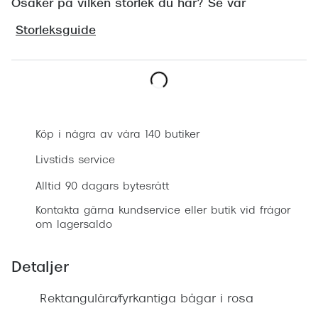
Osäker på vilken storlek du har? Se vår
Progress
Storleksguide
Enkelsli
Se alla 
Ray-Ban
Boka synundersökning
Oakley
Köp i några av våra 140 butiker
Burberry
Livstids service
Emporio
Alltid 90 dagars bytesrätt
Dolce &
Kontakta gärna kundservice eller butik vid frågor
om lagersaldo
Prada
Detaljer
Versace
Nuance 
Rektangulära/fyrkantiga bågar i rosa