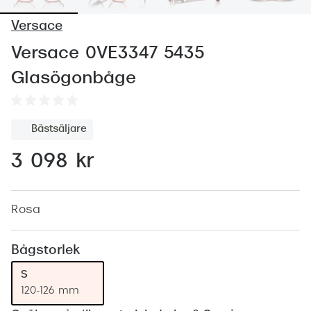
Abonnem
Versace
Abonnem
Versace 0VE3347 5435
Trygghe
Glasögonbåge
Försäkri
Delbetal
Bästsäljare
Synoptik
3 098 kr
Rengöra
Glastyp
Rosa
Glastype
Bågstorlek
Stellest
S
120-126 mm
Transiti