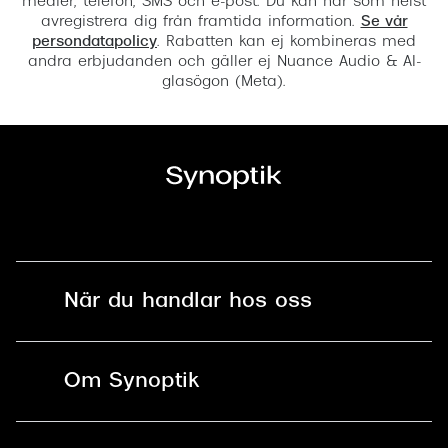
medier, telefon, SMS och e-post. Du kan när som helst
avregistrera dig från framtida information.
Se vår
persondatapolicy
. Rabatten kan ej kombineras med
andra erbjudanden och gäller ej Nuance Audio & AI-
glasögon (Meta).
När du handlar hos oss
Fri frakt och fri retur i butik
Om Synoptik
Online retur
Karriär