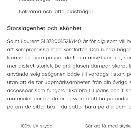
Mitt Synoptik
Boka synundersökning
Hitta butik-boka tid
Transitions®
Cat eye solgl
Prova linser
Bekväma och lätta plastbågar
terminal-/skyddsglasögon
Abonnemang
Progressiva g
Dygnet-runt-li
30% på utvalda linser
Abonnemang glasögon
Storslagenhet och skönhet
Enkelslipade g
Myter om konta
Abonnemang glasögon barn
Saint Laurent SL872/001/5216/140 är för dig som vill 
att kompromissa med komforten. Den runda bågen i
kreativ stil som passar de flesta ansiktsformer, s
mer diskret storlek. De grå glasen dämpar skarpt l
använda solglasögonen både till vardags i stan, på
utan att de tar uppmärksamheten från din övriga s
accessoar som fungerar lika bra till jeans och T-shi
materialet gör att de är bekväma att ha på under 
på om de sitter bra – du sätter bara på dig dem o
100% UV skydd
Går att få med styrk