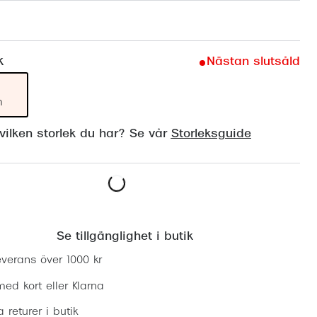
Suncover och clip-on
Precision1
Polariserade solglasögon
k
Nästan slutsåld
m
ilken storlek du har? Se vår
Storleksguide
Lägg i varukorgen
Se tillgänglighet i butik
everans över 1000 kr
ed kort eller Klarna
ia returer i butik