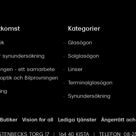
tkomst
Kategorier
ik
Glasögon
ör synundersökning
Solglasögon
ingen - ett samarbete
Linser
optik och Bilprovningen
Terminalglasögon
ring
Synundersökning
Butiker
Vision for all
Lediga tjänster
Ångerrätt och
TENBECKS TORG 17 | 164 40 KISTA | TELEFON: 08-25