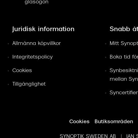
glasögon
Juridisk information
Snabb å
Allmänna köpvillkor
Mitt Synopt
Integritetspolicy
Boka tid f
Cookies
Synbesiktn
mellan Syn
Tillgänglighet
Syncertifie
Cookies
Butiksområden
SYNOPTIK SWEDEN AB | JAN S