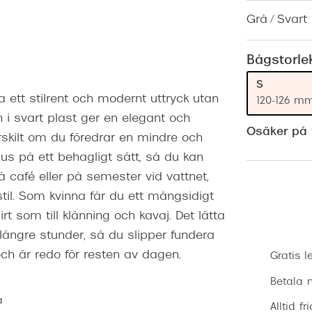
Nuance Audio™
Saint Laurent
Grå / Svart
asögon
lasögon
nser
Bågstorle
las
ktlinser
S
ha ett stilrent och modernt uttryck utan
120-126 m
 svart plast ger en elegant och
Osäker på v
ärskilt om du föredrar en mindre och
jus på ett behagligt sätt, så du kan
 café eller på semester vid vattnet,
til. Som kvinna får du ett mångsidigt
rt som till klänning och kavaj. Det lätta
längre stunder, så du slipper fundera
ch är redo för resten av dagen.
Gratis l
Betala m
a
Alltid fr