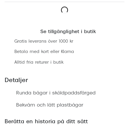
Progress
Enkelsli
Lägg i varukorgen
Se alla 
Se tillgänglighet i butik
Ray-Ban
Gratis leverans över 1000 kr
Oakley
Betala med kort eller Klarna
Burberry
Alltid fria returer i butik
Emporio
Detaljer
Dolce &
Runda bågar i sköldpaddsfärged
Prada
Bekväm och lätt plastbågar
Versace
Nuance 
Berätta en historia på ditt sätt