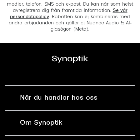
medier, telefon, SMS och e-post. Du kan när som helst
avregistrera dig från framtida information.
Se vår
persondatapolicy
. Rabatten kan ej kombineras med
andra erbjudanden och gäller ej Nuance Audio & AI-
glasögon (Meta).
När du handlar hos oss
Fri frakt och fri retur i butik
Om Synoptik
Online retur
Karriär