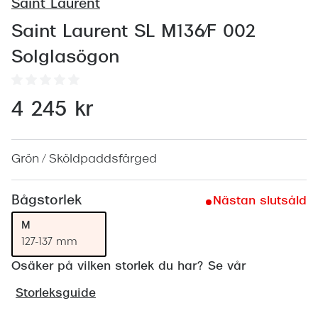
Abonnem
Saint Laurent
Abonnem
Saint Laurent SL M136/F 002
Solglasögon
Trygghe
Försäkri
4 245 kr
Delbetal
Synoptik
Grön / Sköldpaddsfärged
Rengöra
Bågstorlek
Nästan slutsåld
Glastyp
M
127-137 mm
Glastype
Osäker på vilken storlek du har? Se vår
Stellest
Storleksguide
Transiti