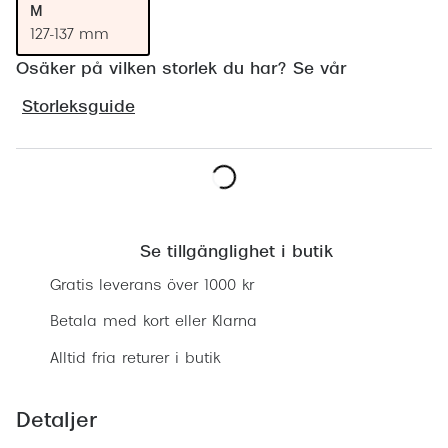
M
Progress
127-137 mm
Enkelsli
Osäker på vilken storlek du har? Se vår
Se alla 
Storleksguide
Ray-Ban
Oakley
Lägg i varukorgen
Burberry
Se tillgänglighet i butik
Emporio
Gratis leverans över 1000 kr
Dolce &
Betala med kort eller Klarna
Prada
Alltid fria returer i butik
Versace
Nuance 
Detaljer