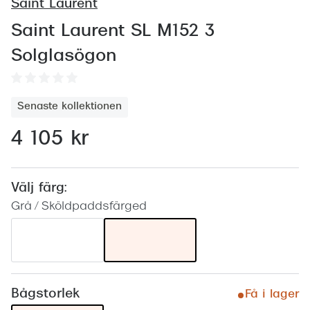
Abonnem
Saint Laurent
Abonnem
Saint Laurent SL M152 3
Solglasögon
Trygghe
Försäkri
Senaste kollektionen
Delbetal
4 105 kr
Synoptik
Rengöra
Välj färg:
Grå / Sköldpaddsfärged
Glastyp
Glastype
Stellest
Bågstorlek
Transiti
Få i lager