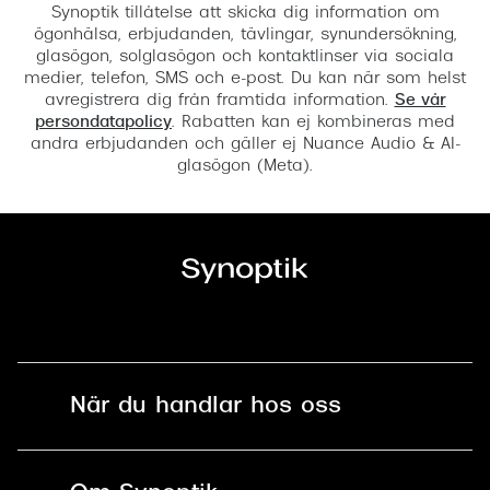
Synoptik tillåtelse att skicka dig information om
ögonhälsa, erbjudanden, tävlingar, synundersökning,
glasögon, solglasögon och kontaktlinser via sociala
medier, telefon, SMS och e-post. Du kan när som helst
avregistrera dig från framtida information.
Se vår
persondatapolicy
. Rabatten kan ej kombineras med
andra erbjudanden och gäller ej Nuance Audio & AI-
glasögon (Meta).
När du handlar hos oss
Fri frakt och fri retur i butik