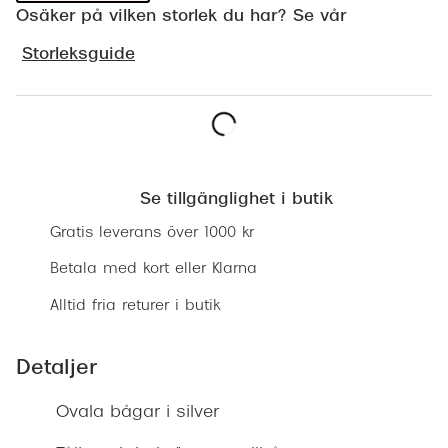
Osäker på vilken storlek du har? Se vår
Progress
Storleksguide
Enkelsli
Se alla 
Ray-Ban
Lägg i varukorgen
Oakley
Se tillgänglighet i butik
Burberry
Gratis leverans över 1000 kr
Emporio
Betala med kort eller Klarna
Dolce &
Alltid fria returer i butik
Prada
Detaljer
Versace
Ovala bågar i silver
Nuance 