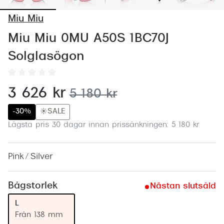
Abonnem
Miu Miu
Abonnem
Miu Miu 0MU A50S 1BC70J
Trygghe
Solglasögon
Försäkri
Delbetal
nu:
3 626 kr
tidigare pris:
5 180 kr
Synoptik
-30%
☀️SALE
Lägsta pris 30 dagar innan prissänkningen: 5 180 kr
Rengöra
Glastyp
Pink / Silver
Glastype
Bågstorlek
Nästan slutsåld
Stellest
L
Transiti
Från 138 mm