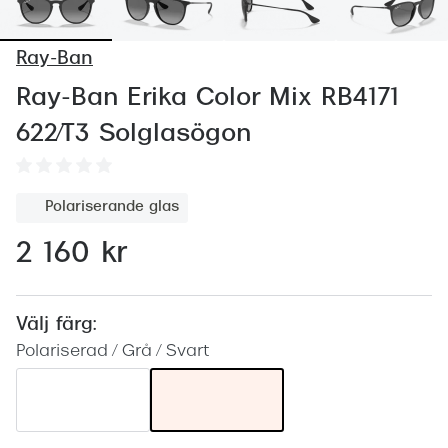
Abonnem
Abonnem
Ray-Ban
Trygghe
Ray-Ban Erika Color Mix RB4171
622/T3 Solglasögon
Försäkri
Delbetal
Polariserande glas
Synoptik
2 160 kr
Rengöra
Glastyp
Välj färg:
Glastype
Polariserad / Grå / Svart
Stellest
Transiti