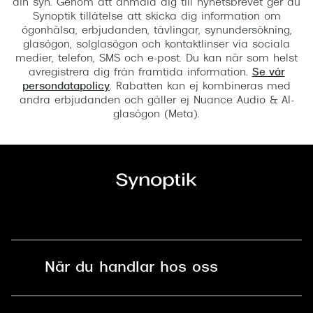
din syn. Genom att anmäla dig till nyhetsbrevet ger du
Synoptik tillåtelse att skicka dig information om
ögonhälsa, erbjudanden, tävlingar, synundersökning,
glasögon, solglasögon och kontaktlinser via sociala
medier, telefon, SMS och e-post. Du kan när som helst
avregistrera dig från framtida information.
Se vår
persondatapolicy
. Rabatten kan ej kombineras med
andra erbjudanden och gäller ej Nuance Audio & AI-
glasögon (Meta).
När du handlar hos oss
Fri frakt och fri retur i butik