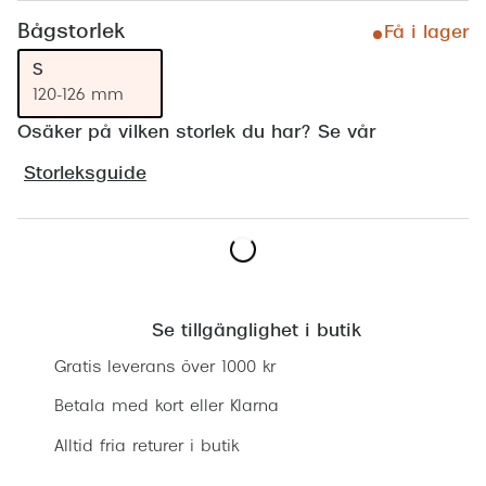
Progress
Bågstorlek
Få i lager
Enkelsli
S
120-126 mm
Se alla 
Osäker på vilken storlek du har? Se vår
Ray-Ban
Storleksguide
Oakley
Burberry
Emporio
Lägg i varukorgen
Dolce &
Se tillgänglighet i butik
Prada
Gratis leverans över 1000 kr
Betala med kort eller Klarna
Versace
Alltid fria returer i butik
Nuance 