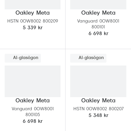
Abonnem
Abonnem
Oakley Meta
Oakley Meta
HSTN 0OW8002 800209
Vanguard 0OW8001
Trygghe
800101
5 339 kr
6 698 kr
Försäkri
Delbetal
AI-glasögon
AI-glasögon
Synoptik
Rengöra
Glastyp
Oakley Meta
Oakley Meta
Glastype
Vanguard 0OW8001
HSTN 0OW8002 800207
Stellest
800105
5 348 kr
6 698 kr
Transiti