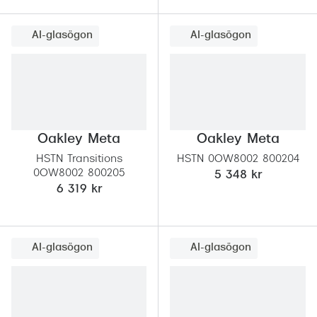
Progress
AI-glasögon
AI-glasögon
Enkelsli
Se alla 
Ray-Ban
Oakley
Oakley Meta
Oakley Meta
Burberry
HSTN Transitions
HSTN 0OW8002 800204
0OW8002 800205
5 348 kr
Emporio
6 319 kr
Dolce &
Prada
AI-glasögon
AI-glasögon
Versace
Nuance 