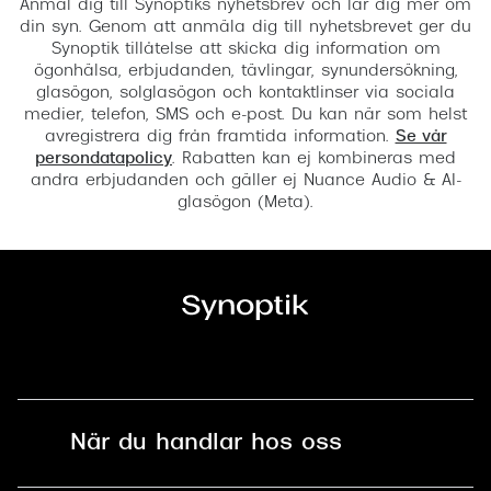
Anmäl dig till Synoptiks nyhetsbrev och lär dig mer om
din syn. Genom att anmäla dig till nyhetsbrevet ger du
Synoptik tillåtelse att skicka dig information om
ögonhälsa, erbjudanden, tävlingar, synundersökning,
glasögon, solglasögon och kontaktlinser via sociala
medier, telefon, SMS och e-post. Du kan när som helst
avregistrera dig från framtida information.
Se vår
persondatapolicy
. Rabatten kan ej kombineras med
andra erbjudanden och gäller ej Nuance Audio & AI-
glasögon (Meta).
När du handlar hos oss