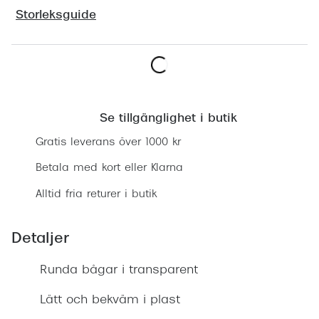
Progress
Storleksguide
Enkelsli
Se alla 
Lägg i varukorgen
Ray-Ban
Se tillgänglighet i butik
Oakley
Gratis leverans över 1000 kr
Burberry
Betala med kort eller Klarna
Emporio
Alltid fria returer i butik
Dolce &
Detaljer
Prada
Versace
Runda bågar i transparent
Nuance 
Lätt och bekväm i plast