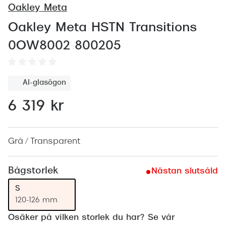
Abonnem
Oakley Meta
Abonnem
Oakley Meta HSTN Transitions
0OW8002 800205
Trygghe
Försäkri
AI-glasögon
Delbetal
6 319 kr
Synoptik
Rengöra
Grå / Transparent
Glastyp
Bågstorlek
Nästan slutsåld
Glastype
S
Stellest
120-126 mm
Transiti
Osäker på vilken storlek du har? Se vår