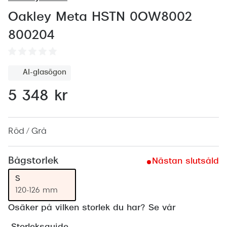
Abonnem
Oakley Meta HSTN 0OW8002
Abonnem
800204
Trygghe
Försäkri
AI-glasögon
Delbetal
5 348 kr
Synoptik
Rengöra
Röd / Grå
Glastyp
Bågstorlek
Nästan slutsåld
Glastype
S
120-126 mm
Stellest
Osäker på vilken storlek du har? Se vår
Transiti