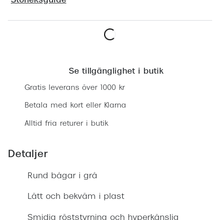
Storleksguide
Progress
Enkelsli
Se alla 
Lägg i varukorgen
Ray-Ban
Se tillgänglighet i butik
Oakley
Gratis leverans över 1000 kr
Betala med kort eller Klarna
Burberry
Alltid fria returer i butik
Emporio
Dolce &
Detaljer
Prada
Rund bågar i grå
Versace
Lätt och bekväm i plast
Nuance 
Smidig röststyrning och hyperkänslig