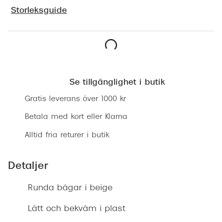
Progress
Storleksguide
Enkelsli
Se alla 
Hitta butik
Ray-Ban
Se tillgänglighet i butik
Oakley
Gratis leverans över 1000 kr
Burberry
Betala med kort eller Klarna
Emporio
Alltid fria returer i butik
Dolce &
Detaljer
Prada
Versace
Runda bågar i beige
Nuance 
Lätt och bekväm i plast