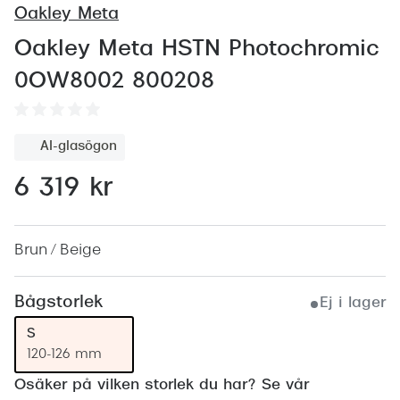
Abonnem
Oakley Meta
Abonnem
Oakley Meta HSTN Photochromic
0OW8002 800208
Trygghe
Försäkri
AI-glasögon
Delbetal
6 319 kr
Synoptik
Rengöra
Brun / Beige
Glastyp
Bågstorlek
Ej i lager
Glastype
S
Stellest
120-126 mm
Transiti
Osäker på vilken storlek du har? Se vår