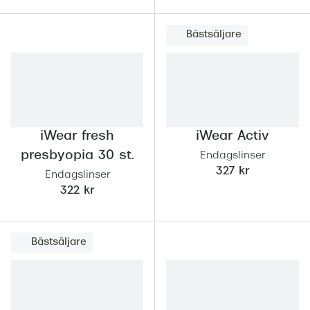
Progress
Bästsäljare
Enkelsli
Se alla 
Ray-Ban
Oakley
iWear fresh
iWear Activ
Burberry
presbyopia 30 st.
Endagslinser
327 kr
Endagslinser
Emporio
322 kr
Dolce &
Prada
Bästsäljare
Versace
Nuance 