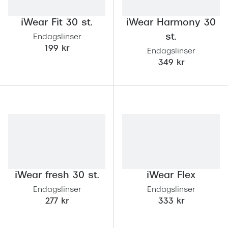
Abonnem
Abonnem
iWear Fit 30 st.
iWear Harmony 30
st.
Endagslinser
Trygghe
199 kr
Endagslinser
349 kr
Försäkri
Delbetal
Synoptik
Rengöra
Glastyp
iWear fresh 30 st.
iWear Flex
Glastype
Endagslinser
Endagslinser
Stellest
277 kr
333 kr
Transiti