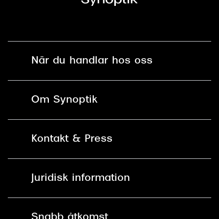
När du handlar hos oss
Fri frakt och fri retur i butik
Om Synoptik
Online retur
Karriär
Kontakt & Press
Betala säkert med Klarna, Swish,
Vårt ansvar
Apple Pay och kort
Kundservice
För företag
Juridisk information
30 dagars öppet köp online
Frågor & Svar
Lediga tjänster
Allmänna köpvillkor
90 dagars bytersrätt på
Pressrum
Snabb åtkomst