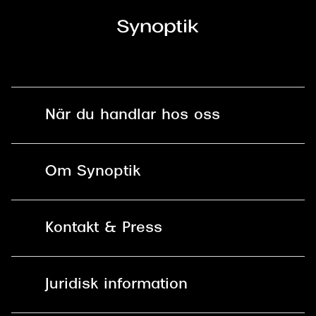
När du handlar hos oss
Fri frakt och fri retur i butik
Om Synoptik
Online retur
Karriär
Kontakt & Press
Betala säkert med Klarna, Swish,
Vårt ansvar
Apple Pay och kort
Kundservice
För företag
Juridisk information
30 dagars öppet köp online
Frågor & Svar
Lediga tjänster