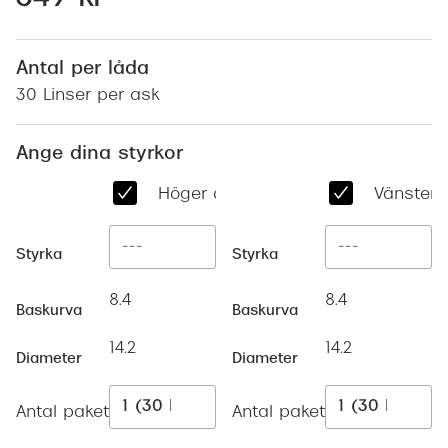
Abonnem
Abonnem
Antal per låda
Trygghe
30 Linser per ask
Försäkri
Ange dina styrkor
Delbetal
Höger öga
Vänster 
Synoptik
Rengöra
Styrka
Styrka
Glastyp
8.4
8.4
Baskurva
Baskurva
Glastype
14.2
14.2
Diameter
Diameter
Stellest
Antal paket
Antal paket
Transiti