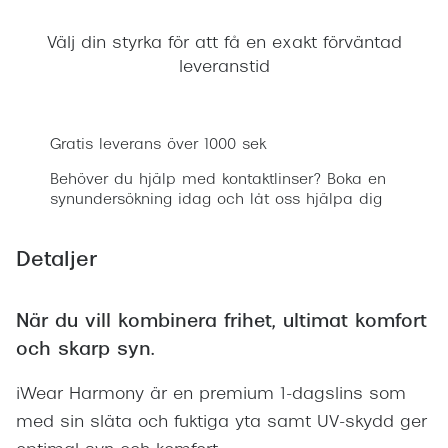
Progress
Välj din styrka för att få en exakt förväntad
Enkelsli
leveranstid
Lägg i varukorgen
Se alla 
Ray-Ban
Gratis leverans över 1000 sek
Oakley
Behöver du hjälp med kontaktlinser? Boka en
synundersökning idag och låt oss hjälpa dig
Burberry
Emporio
Detaljer
Dolce &
När du vill kombinera frihet, ultimat komfort
Prada
och skarp syn.
Versace
iWear Harmony är en premium 1-dagslins som
Nuance 
med sin släta och fuktiga yta samt UV-skydd ger