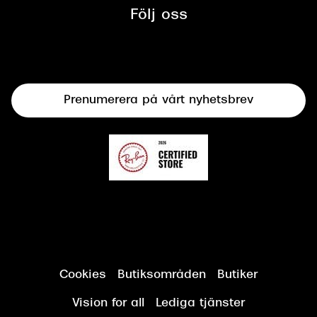
mellan Synoptik och Bilprovningen
Följ oss
Solglasögon
Syncertifiering
Linser
Terminalglasögon
Prenumerera på vårt nyhetsbrev
Synundersökning
Cookies
Butiksområden
Butiker
Vision for all
Lediga tjänster