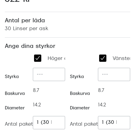
Abonnem
Abonnem
Antal per låda
Trygghe
30 Linser per ask
Försäkri
Ange dina styrkor
Delbetal
Höger öga
Vänster 
Synoptik
Rengöra
Styrka
Styrka
Glastyp
8.7
8.7
Baskurva
Baskurva
Glastype
14.2
14.2
Diameter
Diameter
Stellest
Antal paket
Antal paket
Transiti