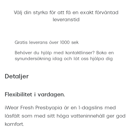
Progress
Välj din styrka för att få en exakt förväntad
Enkelsli
leveranstid
Lägg i varukorgen
Se alla 
Ray-Ban
Gratis leverans över 1000 sek
Oakley
Behöver du hjälp med kontaktlinser? Boka en
synundersökning idag och låt oss hjälpa dig
Burberry
Emporio
Detaljer
Dolce &
Flexibilitet i vardagen.
Prada
iWear Fresh Presbyopia är en 1-dagslins med
Versace
läsfält som med sitt höga vatteninnehåll ger god
Nuance 
komfort.