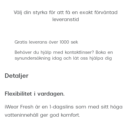
Progress
Välj din styrka för att få en exakt förväntad
Enkelsli
leveranstid
Lägg i varukorgen
Se alla 
Ray-Ban
Gratis leverans över 1000 sek
Oakley
Behöver du hjälp med kontaktlinser? Boka en
synundersökning idag och låt oss hjälpa dig
Burberry
Emporio
Detaljer
Dolce &
Flexibilitet i vardagen.
Prada
iWear Fresh är en 1-dagslins som med sitt höga
Versace
vatteninnehåll ger god komfort.
Nuance 