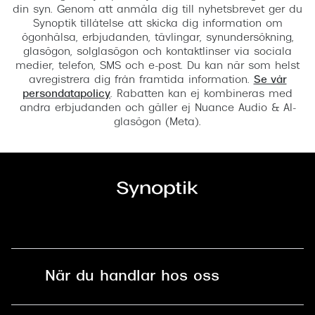
din syn. Genom att anmäla dig till nyhetsbrevet ger du
Synoptik tillåtelse att skicka dig information om
ögonhälsa, erbjudanden, tävlingar, synundersökning,
glasögon, solglasögon och kontaktlinser via sociala
medier, telefon, SMS och e-post. Du kan när som helst
avregistrera dig från framtida information.
Se vår
persondatapolicy
. Rabatten kan ej kombineras med
andra erbjudanden och gäller ej Nuance Audio & AI-
glasögon (Meta).
När du handlar hos oss