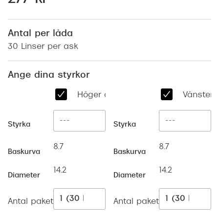
Abonnem
Abonnem
Antal per låda
Trygghe
30 Linser per ask
Försäkri
Ange dina styrkor
Delbetal
Höger öga
Vänster 
Synoptik
Rengöra
Styrka
Styrka
Glastyp
8.7
8.7
Baskurva
Baskurva
Glastype
14.2
14.2
Diameter
Diameter
Stellest
Antal paket
Antal paket
Transiti