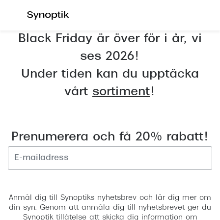
Hoppa till
innehållet
Black Friday är över för i år, vi
Våra synundersökningar
Se alla 
ses 2026!
Synundersökning glasögon
Dam
Under tiden kan du upptäcka
Synundersökning linser
Herr
vårt
sortiment
!
Synundersökning barn
Barn
Synundersökning körkort
Läsglas
Prenumerera och få 20% rabatt!
Boka tid för synundersökning
Erbjud
Synundersökning glasögon - boka tid
30% på 
Synundersökning linser - boka tid
Registrera
Mitt Syn
Hitta butik-boka tid
Anmäl dig till Synoptiks nyhetsbrev och lär dig mer om
Abonne
din syn. Genom att anmäla dig till nyhetsbrevet ger du
Synoptik tillåtelse att skicka dig information om