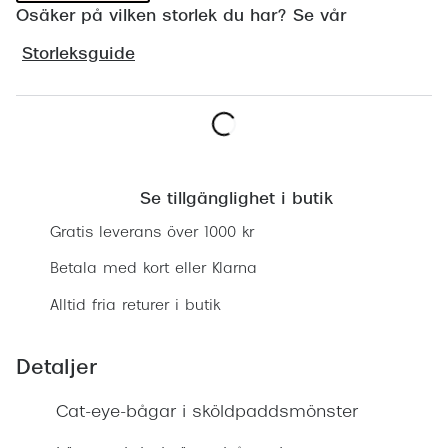
Osäker på vilken storlek du har? Se vår
Progress
Storleksguide
Enkelsli
Se alla 
Ray-Ban
Lägg i varukorgen
Oakley
Se tillgänglighet i butik
Burberry
Gratis leverans över 1000 kr
Emporio
Betala med kort eller Klarna
Dolce &
Alltid fria returer i butik
Prada
Detaljer
Versace
Cat-eye-bågar i sköldpaddsmönster
Nuance 