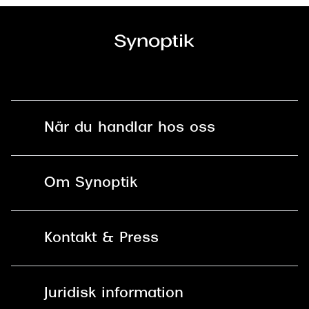
När du handlar hos oss
Fri frakt och fri retur i butik
Om Synoptik
Online retur
Karriär
Kontakt & Press
Betala säkert med Klarna, Swish,
Vårt ansvar
Apple Pay och kort
Kundservice
För företag
Juridisk information
30 dagars öppet köp online
Frågor & Svar