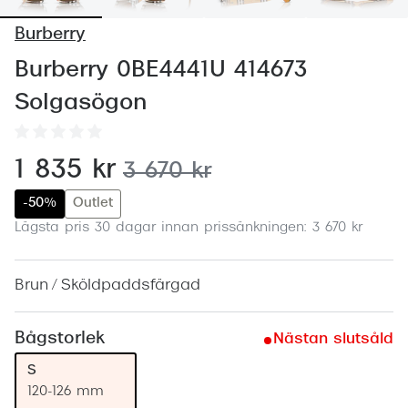
Abonnem
Burberry
Abonnem
Burberry 0BE4441U 414673
Trygghe
Solgasögon
Försäkri
Delbetal
nu:
1 835 kr
tidigare pris:
3 670 kr
Synoptik
-50%
Outlet
Lägsta pris 30 dagar innan prissänkningen: 3 670 kr
Rengöra
Glastyp
Brun / Sköldpaddsfärgad
Glastype
Bågstorlek
Nästan slutsåld
Stellest
S
Transiti
120-126 mm