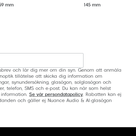
59 mm
145 mm
Registrera
etsbrev och lär dig mer om din syn. Genom att anmäla
noptik tillåtelse att skicka dig information om
ngar, synundersökning, glasögon, solglasögon och
er, telefon, SMS och e-post. Du kan när som helst
 information.
Se vår persondatapolicy
. Rabatten kan ej
anden och gäller ej Nuance Audio & AI-glasögon