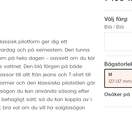
Nuance Audio™
Saint Laurent
asögon
Välj färg:
lasögon
nser
Blå / Blå
las
ktlinser
ssisk pilotform ger dig ett
l vardag och på semestern. Den tunna
 dem på hela dagen – oavsett om du kör
Bågstorle
ngs vattnet. Den blå färgen på både
M
r till allt från jeans och T-shirt till
127-137 mm
ormer och den klassiska pilotstilen går
glasögon du kan använda säsong efter
Osäker på v
 behagligt sätt, så du kan koppla av i
 bra val om du vill ha solglasögon