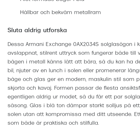
Mitt Synoptik
Boka synundersökning
Hitta butik-boka tid
Transitions®
Cat eye solgl
Prova linser
Hållbar och bekväm metallram
terminal-/skyddsglasögon
Abonnemang
Progressiva g
Dygnet-runt-li
30% på utvalda linser
Abonnemang glasögon
Sluta aldrig utforska
Enkelslipade g
Myter om konta
Abonnemang glasögon barn
Dessa Armani Exchange 0AX2034S solglasögon i kla
avslappnat, stilrent uttryck som fungerar både til
bågen i metall känns lätt att bära, så du kan ha
bil, njuter av en lunch i solen eller promenerar lä
båge och glas ger en modern, maskulin stil som passa
skjorta och kavaj. Formen passar de flesta ansiktsf
egentligen aldrig ur modet, så du får ett par sol
säsong. Glas i blå ton dämpar starkt solljus på ett
solen utan att kompromissa med ditt utseende. Ett
som både är praktiska och stilfulla.