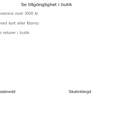
Se tillgänglighet i butik
everans över 1000 kr
ed kort eller Klarna
ia returer i butik
lasbredd
Skalmlängd