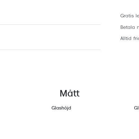
Gratis l
Betala m
Alltid fr
Mått
Glashöjd
G