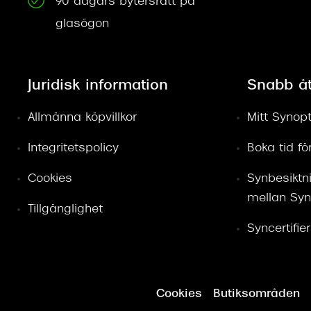
90 dagars bytersrätt på
glasögon
Juridisk information
Snabb å
Allmänna köpvillkor
Mitt Synopt
Integritetspolicy
Boka tid f
Cookies
Synbesiktn
mellan Syn
Tillgänglighet
Syncertifie
Cookies
Butiksområden