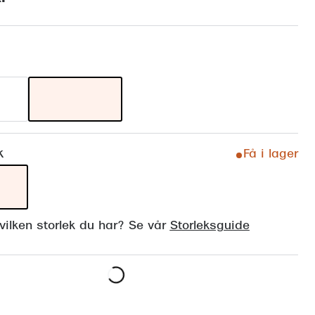
Suncover och clip-on
Precision1
Polariserade solglasögon
k
Få i lager
ilken storlek du har? Se vår
Storleksguide
Lägg i varukorgen