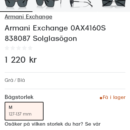
Abonnem
Abonnem
Armani Exchange
Trygghe
Armani Exchange 0AX4160S
838087 Solglasögon
Försäkri
Delbetal
1 220 kr
Synoptik
Rengöra
Grå / Blå
Glastyp
Bågstorlek
Få i lager
Glastype
M
Stellest
127-137 mm
Transiti
Osäker på vilken storlek du har? Se vår