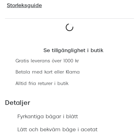
Progress
Storleksguide
Enkelsli
Se alla 
Lägg i varukorgen
Ray-Ban
Se tillgänglighet i butik
Oakley
Gratis leverans över 1000 kr
Burberry
Betala med kort eller Klarna
Emporio
Alltid fria returer i butik
Dolce &
Detaljer
Prada
Fyrkantiga bågar i blått
Versace
Nuance 
Lätt och bekväm båge i acetat