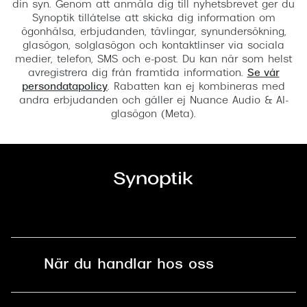
din syn. Genom att anmäla dig till nyhetsbrevet ger du
Synoptik tillåtelse att skicka dig information om
ögonhälsa, erbjudanden, tävlingar, synundersökning,
glasögon, solglasögon och kontaktlinser via sociala
medier, telefon, SMS och e-post. Du kan när som helst
avregistrera dig från framtida information.
Se vår
persondatapolicy
. Rabatten kan ej kombineras med
andra erbjudanden och gäller ej Nuance Audio & AI-
glasögon (Meta).
När du handlar hos oss
Fri frakt och fri retur i butik