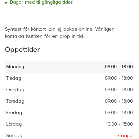
Dagar med tillgängliga tider
Progress
Enkelsli
Boka tid
Syntest för körkort kan ej bokas online. Vänligen
Se alla 
kontakta butiken för en drop-in-tid.
Ray-Ban
Öppettider
Oakley
Burberry
Måndag
09:00 - 18:00
Tisdag
09:00 - 18:00
Emporio
Onsdag
09:00 - 18:00
Dolce &
Torsdag
09:00 - 18:00
Prada
Fredag
09:00 - 18:00
Versace
Lördag
10:00 - 15:00
Nuance 
Söndag
Stängd