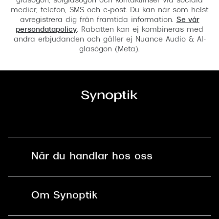
glasögon, solglasögon och kontaktlinser via sociala
medier, telefon, SMS och e-post. Du kan när som helst
avregistrera dig från framtida information.
Se vår
persondatapolicy
. Rabatten kan ej kombineras med
andra erbjudanden och gäller ej Nuance Audio & AI-
glasögon (Meta).
När du handlar hos oss
Fri frakt och fri retur i butik
Om Synoptik
Online retur