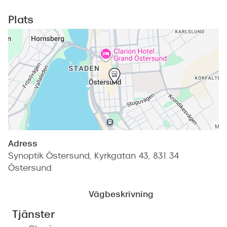
Företag
Plats
Så
Te
Sk
Re
Re
Ti
ra
Boka sy
Adress
terminal
Synoptik Östersund, Kyrkgatan 43, 831 34
Östersund
Er
Di
Vägbeskrivning
Ko
Tjänster