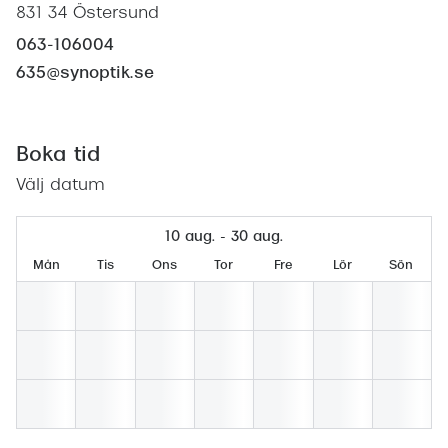
Abonnem
831 34 Östersund
Abonnem
063-106004
635@synoptik.se
Trygghe
Försäkri
Boka tid
Delbetal
Välj datum
Synoptik
10 aug. - 30 aug.
Rengöra
Mån
Tis
Ons
Tor
Fre
Lör
Sön
Glastyp
Glastype
Stellest
Transiti