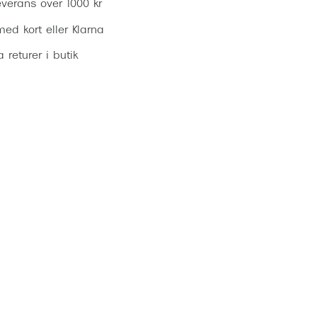
everans över 1000 kr
ed kort eller Klarna
ia returer i butik