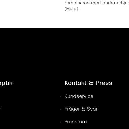
kombineras med andra erbjud
(Meta).
ptik
Kontakt & Press
Kundservice
r
Frågor & Svar
Pressrum