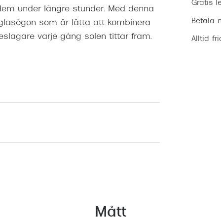
Gratis l
 dem under längre stunder. Med denna
Betala m
lglasögon som är lätta att kombinera
eslagare varje gång solen tittar fram.
Alltid fr
Mått