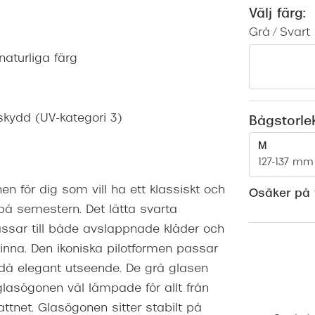
Nuance Audio™
Saint Laurent
Välj färg:
asögon
Grå / Svart
lasögon
nser
naturliga färg
las
ktlinser
skydd (UV-kategori 3)
Bågstorle
M
127-137 mm
 för dig som vill ha ett klassiskt och
Osäker på v
 på semestern. Det lätta svarta
ssar till både avslappnade kläder och
vinna. Den ikoniska pilotformen passar
å elegant utseende. De grå glasen
olglasögonen väl lämpade för allt från
attnet. Glasögonen sitter stabilt på