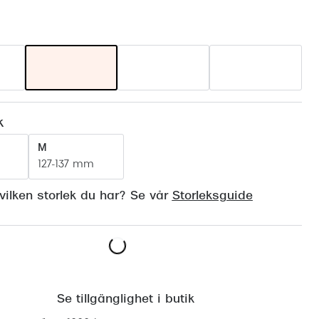
Suncover och clip-on
Precision1
Polariserade solglasögon
k
M
127-137 mm
ilken storlek du har? Se vår
Storleksguide
Lägg i varukorgen
Se tillgänglighet i butik