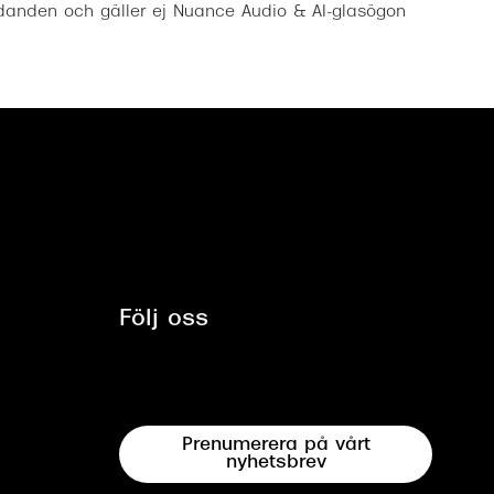
anden och gäller ej Nuance Audio & AI-glasögon
Följ oss
Prenumerera på vårt
nyhetsbrev