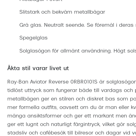
Mitt Synoptik
Boka synundersökning
Hitta butik-boka tid
Transitions®
Cat eye solgl
Prova linser
Slitstark och bekväm metallbågar
terminal-/skyddsglasögon
Abonnemang
Progressiva g
Dygnet-runt-li
Grå glas. Neutralt seende. Se föremål i deras 
30% på utvalda linser
Abonnemang glasögon
Enkelslipade g
Myter om konta
Spegelglas
Abonnemang glasögon barn
Solglasögon för allmänt användning. Högt sol
Äkta stil varar livet ut
Ray-Ban Aviator Reverse 0RBR0101S är solglasögonen
tidlöst uttryck som fungerar både till vardags och
metallbågen ger en stilren och diskret bas som pa
mer formella outfits, oavsett om du är man eller k
många ansiktsformer och ger ett markant men änd
ger ett lugnt och naturligt färgintryck, vilket gör s
stadsliv och cafébesök till bilresor och dagar vid v