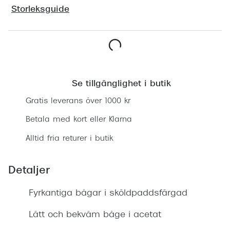
Progress
Storleksguide
Enkelsli
Se alla 
Lägg i varukorgen
Ray-Ban
Se tillgänglighet i butik
Oakley
Gratis leverans över 1000 kr
Burberry
Betala med kort eller Klarna
Emporio
Alltid fria returer i butik
Dolce &
Detaljer
Prada
Fyrkantiga bågar i sköldpaddsfärgad
Versace
Nuance 
Lätt och bekväm båge i acetat