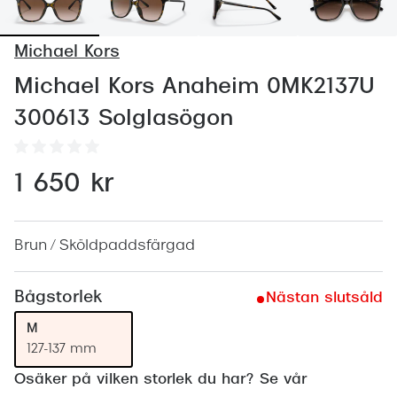
Abonnem
Abonnem
Michael Kors
Trygghe
Michael Kors Anaheim 0MK2137U
300613 Solglasögon
Försäkri
Delbetal
1 650 kr
Synoptik
Rengöra
Brun / Sköldpaddsfärgad
Glastyp
Bågstorlek
Nästan slutsåld
Glastype
M
Stellest
127-137 mm
Transiti
Osäker på vilken storlek du har? Se vår