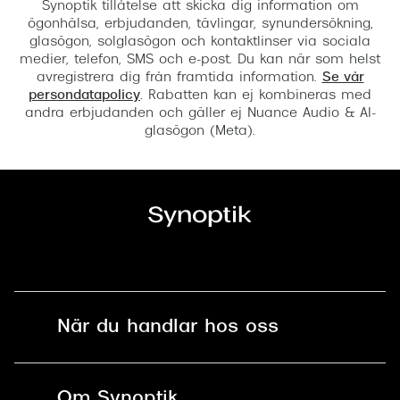
Synoptik tillåtelse att skicka dig information om
ögonhälsa, erbjudanden, tävlingar, synundersökning,
glasögon, solglasögon och kontaktlinser via sociala
medier, telefon, SMS och e-post. Du kan när som helst
avregistrera dig från framtida information.
Se vår
persondatapolicy
. Rabatten kan ej kombineras med
andra erbjudanden och gäller ej Nuance Audio & AI-
glasögon (Meta).
När du handlar hos oss
Fri frakt och fri retur i butik
Om Synoptik