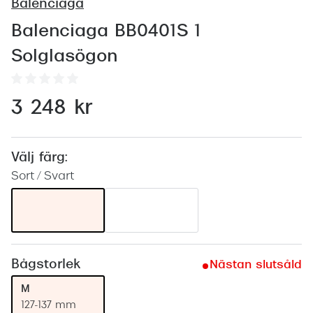
Abonnem
Balenciaga
Abonnem
Balenciaga BB0401S 1
Solglasögon
Trygghe
Försäkri
3 248 kr
Delbetal
Synoptik
Välj färg:
Sort / Svart
Rengöra
Glastyp
Glastype
Bågstorlek
Nästan slutsåld
Stellest
M
Transiti
127-137 mm