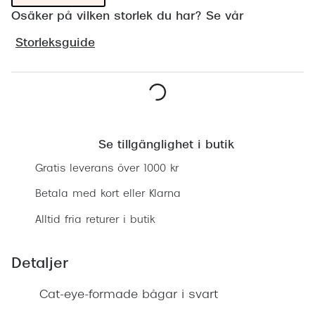
Progress
Osäker på vilken storlek du har? Se vår
Enkelsli
Storleksguide
Se alla 
Ray-Ban
Lägg i varukorgen
Oakley
Se tillgänglighet i butik
Burberry
Gratis leverans över 1000 kr
Emporio
Betala med kort eller Klarna
Dolce &
Alltid fria returer i butik
Prada
Detaljer
Versace
Nuance 
Cat-eye-formade bågar i svart