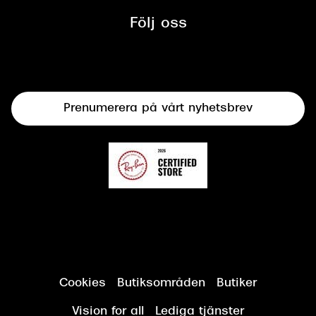
Synbesiktningen - ett samarbete
mellan Synoptik och Bilprovningen
Följ oss
Solglasögon
Syncertifiering
Linser
Terminalglasögon
Prenumerera på vårt nyhetsbrev
Synundersökning
Cookies
Butiksområden
Butiker
Vision for all
Lediga tjänster