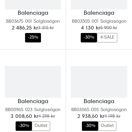
Abonnem
Abonnem
Balenciaga
Balenciaga
BB0367S 001 Solglasögon
BB0350S 001 Solglasögon
Trygghe
nu:
tidigare pris:
nu:
tidigare pris:
2 486,25 kr
3 315 kr
4 130 kr
5 900 kr
-25%
-30%
☀️SALE
Försäkri
Delbetal
Synoptik
Rengöra
Glastyp
Balenciaga
Balenciaga
Glastype
BB0096S 023 Solglasögon
BB0306S 005 Solglasögon
Stellest
nu:
tidigare pris:
nu:
tidigare pris:
3 008,60 kr
4 298 kr
2 938,60 kr
4 198 kr
Transiti
-30%
Outlet
-30%
Outlet