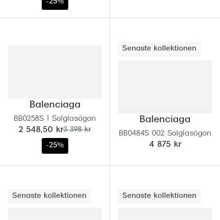
-25%
Senaste kollektionen
Balenciaga
BB0258S 1 Solglasögon
Balenciaga
nu:
tidigare pris:
2 548,50 kr
3 398 kr
BB0484S 002 Solglasögon
4 875 kr
-25%
Senaste kollektionen
Senaste kollektionen