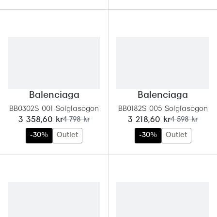
Progress
Enkelsli
Se alla 
Ray-Ban
Oakley
Balenciaga
Balenciaga
Burberry
BB0302S 001 Solglasögon
BB0182S 005 Solglasögon
nu:
tidigare pris:
nu:
tidigare pris:
3 358,60 kr
4 798 kr
3 218,60 kr
4 598 kr
Emporio
-30%
Outlet
-30%
Outlet
Dolce &
Prada
Versace
Nuance 