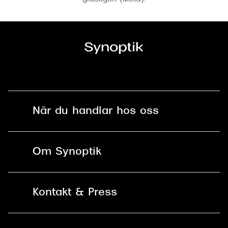
När du handlar hos oss
Fri frakt och fri retur i butik
Om Synoptik
Online retur
Karriär
Kontakt & Press
Betala säkert med Klarna, Swish,
Vårt ansvar
Apple Pay och kort
Kundservice
För företag