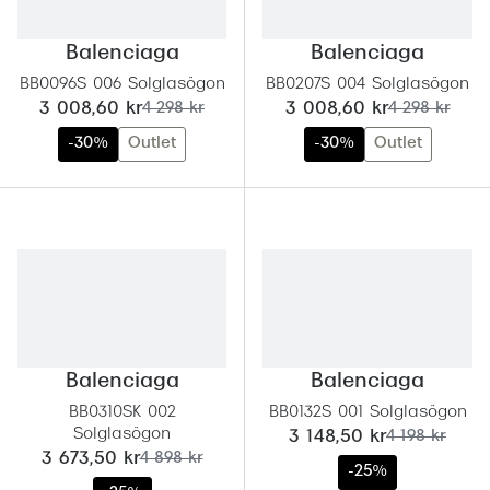
Balenciaga
Balenciaga
BB0096S 006 Solglasögon
BB0207S 004 Solglasögon
nu:
tidigare pris:
nu:
tidigare pris:
3 008,60 kr
4 298 kr
3 008,60 kr
4 298 kr
-30%
Outlet
-30%
Outlet
Balenciaga
Balenciaga
BB0310SK 002
BB0132S 001 Solglasögon
Solglasögon
nu:
tidigare pris:
3 148,50 kr
4 198 kr
nu:
tidigare pris:
3 673,50 kr
4 898 kr
-25%