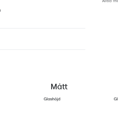
Alltid fr
a
Mått
Glashöjd
G