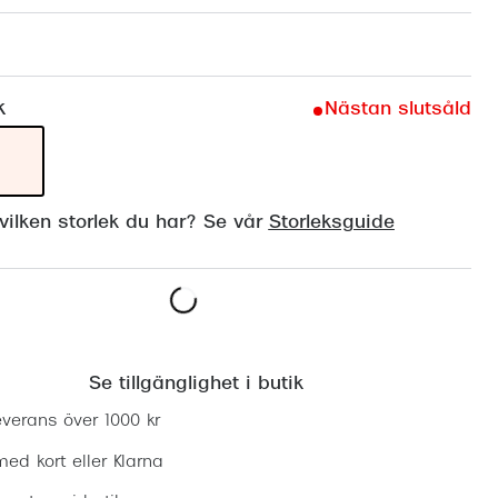
Suncover och clip-on
Precision1
Polariserade solglasögon
k
Nästan slutsåld
ilken storlek du har? Se vår
Storleksguide
Lägg i varukorgen
Se tillgänglighet i butik
everans över 1000 kr
ed kort eller Klarna