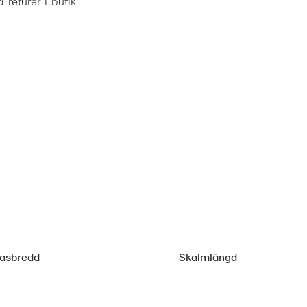
ia returer i butik
lasbredd
Skalmlängd