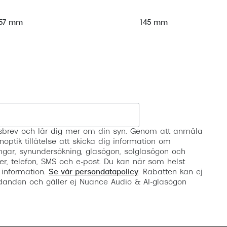
57 mm
145 mm
Registrera
etsbrev och lär dig mer om din syn. Genom att anmäla
noptik tillåtelse att skicka dig information om
ngar, synundersökning, glasögon, solglasögon och
er, telefon, SMS och e-post. Du kan när som helst
 information.
Se vår persondatapolicy
. Rabatten kan ej
anden och gäller ej Nuance Audio & AI-glasögon