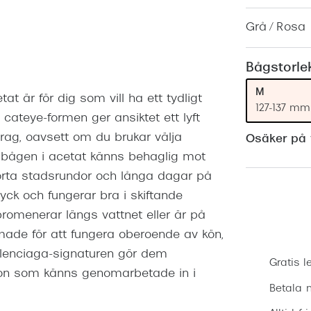
Nuance Audio™
Saint Laurent
asögon
Grå / Rosa
lasögon
nser
Bågstorle
las
ktlinser
M
 är för dig som vill ha ett tydligt
127-137 mm
 cateye-formen ger ansiktet ett lyft
ag, oavsett om du brukar välja
Osäker på v
a bågen i acetat känns behaglig mot
orta stadsrundor och långa dagar på
ryck och fungerar bra i skiftande
 promenerar längs vattnet eller är på
ade för att fungera oberoende av kön,
. Balenciaga-signaturen gör dem
Gratis l
sögon som känns genomarbetade in i
Betala m