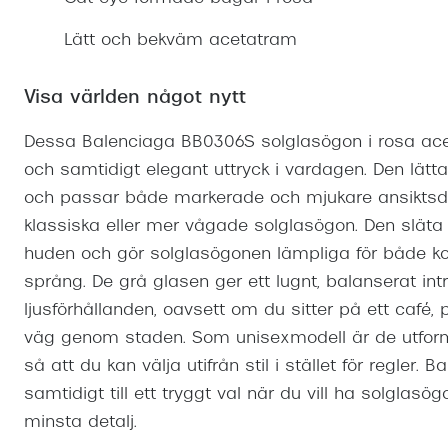
Mitt Synoptik
Boka synundersökning
Hitta butik-boka tid
Transitions®
Cat eye solgl
Prova linser
Lätt och bekväm acetatram
terminal-/skyddsglasögon
Abonnemang
Progressiva g
Dygnet-runt-li
30% på utvalda linser
Abonnemang glasögon
Visa världen något nytt
Enkelslipade g
Myter om konta
Abonnemang glasögon barn
Dessa Balenciaga BB0306S solglasögon i rosa acetat
och samtidigt elegant uttryck i vardagen. Den lätta
och passar både markerade och mjukare ansiktsdr
klassiska eller mer vågade solglasögon. Den slät
huden och gör solglasögonen lämpliga för både k
språng. De grå glasen ger ett lugnt, balanserat int
ljusförhållanden, oavsett om du sitter på ett café,
väg genom staden. Som unisexmodell är de utform
så att du kan välja utifrån stil i stället för regler
samtidigt till ett tryggt val när du vill ha solgla
minsta detalj.