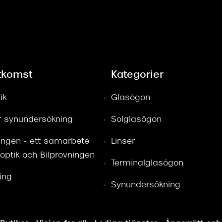
tkomst
Kategorier
ik
Glasögon
ör synundersökning
Solglasögon
ingen - ett samarbete
Linser
optik och Bilprovningen
Terminalglasögon
ring
Synundersökning