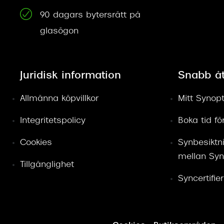
90 dagars bytersrätt på
glasögon
Juridisk information
Snabb å
Allmänna köpvillkor
Mitt Synopt
Integritetspolicy
Boka tid f
Cookies
Synbesiktn
mellan Syn
Tillgänglighet
Syncertifie