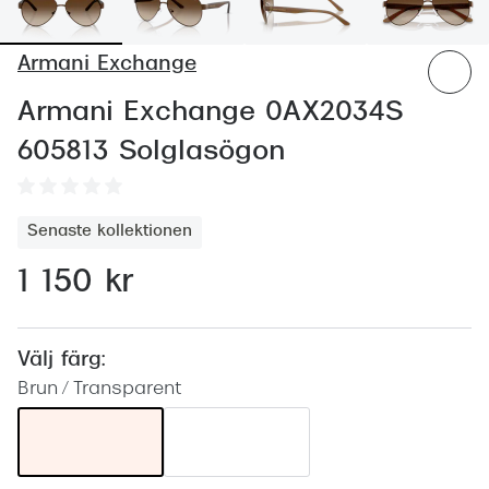
Abonnem
Abonnem
Armani Exchange
Trygghe
Armani Exchange 0AX2034S
Försäkri
605813 Solglasögon
Delbetal
Senaste kollektionen
Synoptik
Rengöra
1 150 kr
Glastyp
Välj färg:
Glastype
Brun / Transparent
Stellest
Transiti