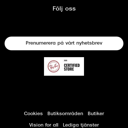
mellan Synoptik och Bilprovningen
Följ oss
Solglasögon
Syncertifiering
Linser
Terminalglasögon
Prenumerera på vårt nyhetsbrev
Synundersökning
Cookies
Butiksområden
Butiker
Vision for all
Lediga tjänster