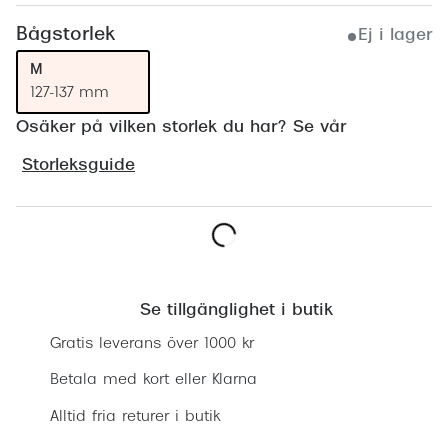
Progress
Bågstorlek
Ej i lager
Enkelsli
M
127-137 mm
Se alla 
Osäker på vilken storlek du har? Se vår
Ray-Ban
Storleksguide
Oakley
Burberry
Emporio
Hitta butik
Dolce &
Se tillgänglighet i butik
Prada
Gratis leverans över 1000 kr
Versace
Betala med kort eller Klarna
Nuance 
Alltid fria returer i butik