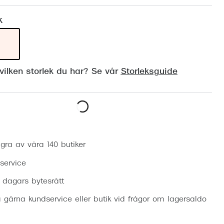
Suncover och clip-on
Precision1
k
Polariserade solglasögon
ilken storlek du har? Se vår
Storleksguide
Boka synundersökning
gra av våra 140 butiker
 service
0 dagars bytesrätt
 gärna kundservice eller butik vid frågor om lagersaldo