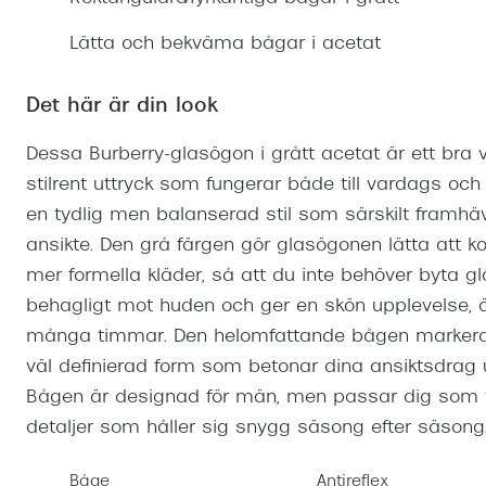
Mitt Synoptik
Boka synundersökning
Hitta butik-boka tid
Transitions®
Cat eye solgl
Prova linser
Lätta och bekväma bågar i acetat
terminal-/skyddsglasögon
Abonnemang
Progressiva g
Dygnet-runt-li
30% på utvalda linser
Abonnemang glasögon
Det här är din look
Enkelslipade g
Myter om konta
Abonnemang glasögon barn
Dessa Burberry-glasögon i grått acetat är ett bra va
stilrent uttryck som fungerar både till vardags oc
en tydlig men balanserad stil som särskilt framhäver
ansikte. Den grå färgen gör glasögonen lätta at
mer formella kläder, så att du inte behöver byta 
behagligt mot huden och ger en skön upplevelse, 
många timmar. Den helomfattande bågen markerar 
väl definierad form som betonar dina ansiktsdrag
Bågen är designad för män, men passar dig som vi
detaljer som håller sig snygg säsong efter säsong
Båge
Antireflex