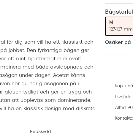
Nuance Audio™
Saint Laurent
asögon
Bågstorle
lasögon
nser
M
127-137 mm
las
ktlinser
l för dig som vill ha ett klassiskt och
Osäker på v
h på jobbet. Den fyrkantiga bågen ger
 ett runt, hjärtformat eller ovalt
t kombinera med både avslappnade och
glasögon under dagen. Acetat känns
även när du har glasögonen på i
Köp i nå
glasen tydligt och ger en trygg och
Livstids
 utan att upplevas som dominerande.
Alltid 9
ll ha en klassisk design med diskreta
.
Kontakta
Repskydd