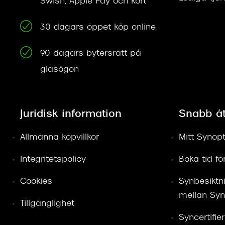
Swish, Apple Pay och kort
30 dagars öppet köp online
90 dagars bytersrätt på
glasögon
Juridisk information
Snabb å
Allmänna köpvillkor
Mitt Synopt
Integritetspolicy
Boka tid f
Cookies
Synbesiktn
mellan Syn
Tillgänglighet
Syncertifie