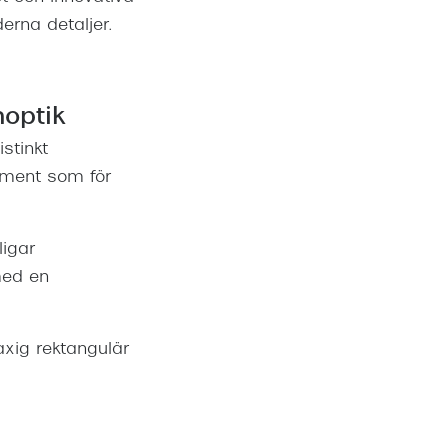
erna detaljer.
noptik
stinkt
ement som för
igar
med en
xig rektangulär