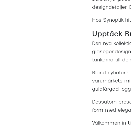
designdetaljer.
Hos Synoptik hi
Upptäck Bu
Den nya kollekt
glasögondesign 
tankarna till de
Bland nyheterna
varumärkets mi
guldfärgad logg
Dessutom prese
form med elegan
Välkommen in ti