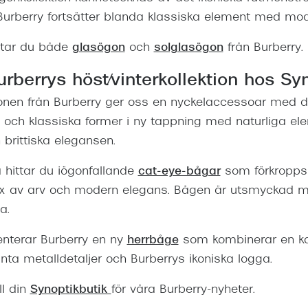
 Burberry fortsätter blanda klassiska element med mod
ttar du både
glasögon
och
solglasögon
från Burberry.
rberrys höst/vinterkollektion hos Sy
ionen från Burberry ger oss en nyckelaccessoar med di
och klassiska former i ny tappning med naturliga el
n brittiska elegansen.
 hittar du iögonfallande
cat-eye-bågar
som förkroppsl
x av arv och modern elegans. Bågen är utsmyckad 
a.
nterar Burberry en ny
herrbåge
som kombinerar en ka
ta metalldetaljer och Burberrys ikoniska logga.
ll din
Synoptikbutik
för våra Burberry-nyheter.