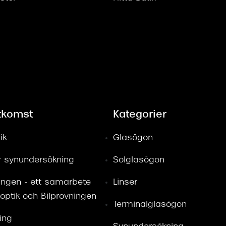
tkomst
Kategorier
ik
Glasögon
ör synundersökning
Solglasögon
ingen - ett samarbete
Linser
optik och Bilprovningen
Terminalglasögon
ring