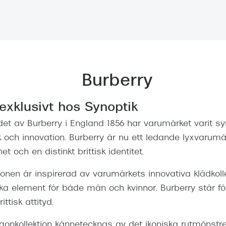
Nuance Audio™
Saint Laurent
asögon
lasögon
nser
las
ktlinser
Burberry
 exklusivt hos Synoptik
t av Burberry i England 1856 har varumärket varit 
k och innovation. Burberry är nu ett ledande lyxvaru
t och en distinkt brittisk identitet.
ionen är inspirerad av varumärkets innovativa klädkoll
iska element för både män och kvinnor. Burberry står f
rittisk attityd.
gonkollektion kännetecknas av det ikoniska rutmönstre