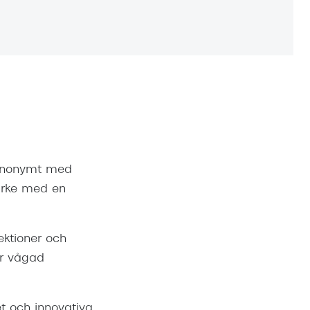
Suncover och clip-on
Precision1
Polariserade solglasögon
synonymt med
märke med en
ektioner och
ör vågad
t och innovativa