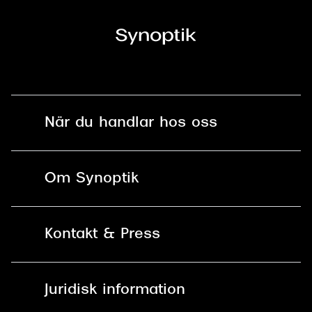
När du handlar hos oss
Fri frakt och fri retur i butik
Om Synoptik
Online retur
Karriär
Kontakt & Press
Betala säkert med Klarna, Swish,
Vårt ansvar
Apple Pay och kort
Kundservice
För företag
Juridisk information
30 dagars öppet köp online
Frågor & Svar
Lediga tjänster