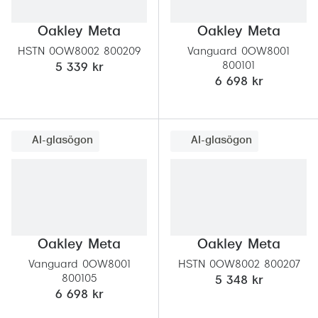
Abonnem
Abonnem
Oakley Meta
Oakley Meta
HSTN 0OW8002 800209
Vanguard 0OW8001
Trygghe
800101
5 339 kr
6 698 kr
Försäkri
Delbetal
AI-glasögon
AI-glasögon
Synoptik
Rengöra
Glastyp
Oakley Meta
Oakley Meta
Glastype
Vanguard 0OW8001
HSTN 0OW8002 800207
Stellest
800105
5 348 kr
6 698 kr
Transiti