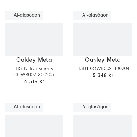
Progress
AI-glasögon
AI-glasögon
Enkelsli
Se alla 
Ray-Ban
Oakley
Oakley Meta
Oakley Meta
Burberry
HSTN Transitions
HSTN 0OW8002 800204
0OW8002 800205
5 348 kr
Emporio
6 319 kr
Dolce &
Prada
AI-glasögon
AI-glasögon
Versace
Nuance 