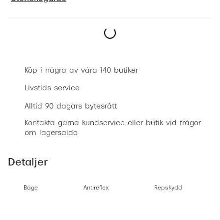
Progress
Enkelsli
Boka synundersökning
Se alla 
Ray-Ban
Köp i några av våra 140 butiker
Oakley
Livstids service
Burberry
Alltid 90 dagars bytesrätt
Kontakta gärna kundservice eller butik vid frågor
Emporio
om lagersaldo
Dolce &
Detaljer
Prada
Versace
Båge
Antireflex
Repskydd
Nuance 