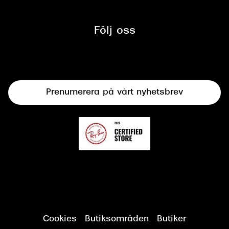
Glasögon
Synbesiktningen - ett samarbete
mellan Synoptik och Bilprovningen
Följ oss
Solglasögon
Syncertifiering
Linser
Terminalglasögon
Prenumerera på vårt nyhetsbrev
Synundersökning
Cookies
Butiksområden
Butiker