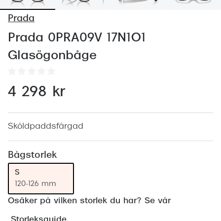
Abonnem
Prada
Abonnem
Prada 0PRA09V 17N1O1
Trygghe
Glasögonbåge
Försäkri
Delbetal
4 298 kr
Synoptik
Rengöra
Sköldpaddsfärgad
Glastyp
Bågstorlek
Glastype
S
120-126 mm
Stellest
Osäker på vilken storlek du har? Se vår
Transiti
Storleksguide