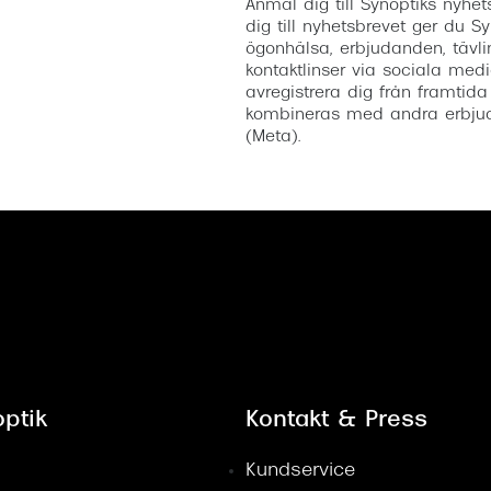
Anmäl dig till Synoptiks nyh
dig till nyhetsbrevet ger du Sy
ögonhälsa, erbjudanden, tävli
kontaktlinser via sociala medi
avregistrera dig från framtida
kombineras med andra erbjud
(Meta).
ptik
Kontakt & Press
Kundservice