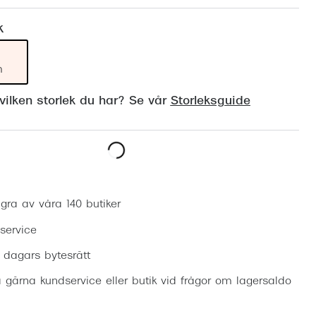
Suncover och clip-on
Precision1
k
Polariserade solglasögon
m
ilken storlek du har? Se vår
Storleksguide
Boka synundersökning
gra av våra 140 butiker
 service
0 dagars bytesrätt
 gärna kundservice eller butik vid frågor om lagersaldo