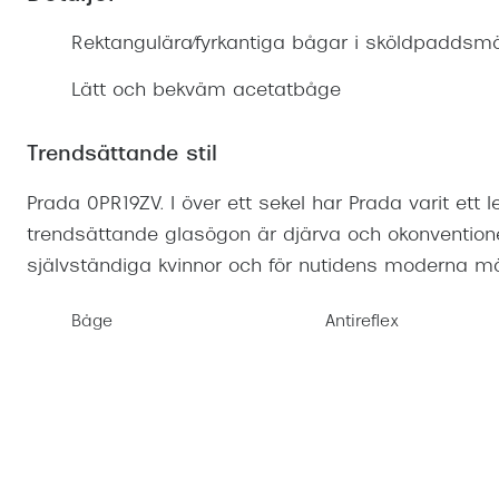
Mitt Synoptik
Boka synundersökning
Hitta butik-boka tid
Transitions®
Cat eye solgl
Prova linser
Rektangulära/fyrkantiga bågar i sköldpaddsm
terminal-/skyddsglasögon
Abonnemang
Progressiva g
Dygnet-runt-li
Lätt och bekväm acetatbåge
30% på utvalda linser
Abonnemang glasögon
Enkelslipade g
Myter om konta
Abonnemang glasögon barn
Trendsättande stil
Prada 0PR19ZV. I över ett sekel har Prada varit ett
trendsättande glasögon är djärva och okonventionel
självständiga kvinnor och för nutidens moderna män.
Båge
Antireflex