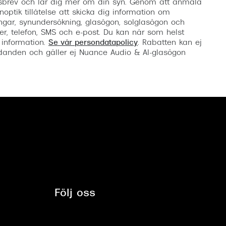
etsbrev och lär dig mer om din syn. Genom att anmäla
noptik tillåtelse att skicka dig information om
ngar, synundersökning, glasögon, solglasögon och
er, telefon, SMS och e-post. Du kan när som helst
 information.
Se vår persondatapolicy
. Rabatten kan ej
anden och gäller ej Nuance Audio & AI-glasögon
Följ oss