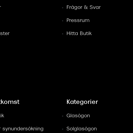
r
Frågor & Svar
Pressrum
ster
Hitta Butik
tkomst
Kategorier
ik
Glasögon
ör synundersökning
Solglasögon