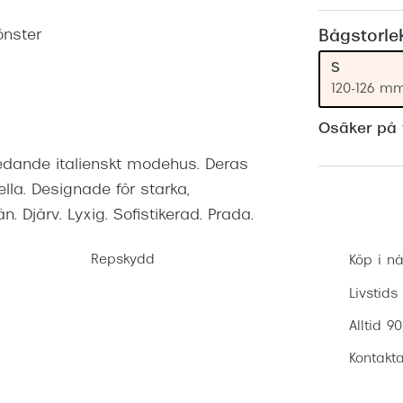
Nuance Audio™
Saint Laurent
asögon
önster
Bågstorle
lasögon
nser
S
120-126 m
las
ktlinser
Osäker på v
 ledande italienskt modehus. Deras
la. Designade för starka,
 Djärv. Lyxig. Sofistikerad. Prada.
Repskydd
Köp i nå
Livstids
Alltid 9
Kontakta