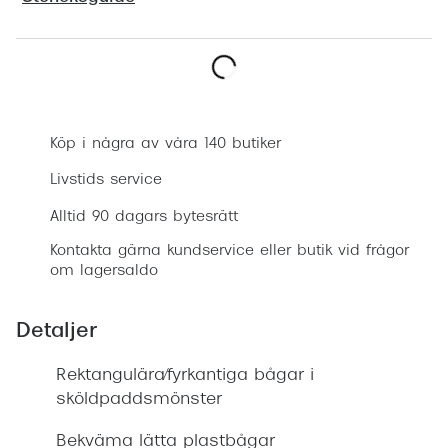
Progress
Enkelsli
Boka synundersökning
Se alla 
Ray-Ban
Köp i några av våra 140 butiker
Oakley
Livstids service
Burberry
Alltid 90 dagars bytesrätt
Kontakta gärna kundservice eller butik vid frågor
Emporio
om lagersaldo
Dolce &
Detaljer
Prada
Rektangulära/fyrkantiga bågar i
Versace
sköldpaddsmönster
Nuance 
Bekväma lätta plastbågar