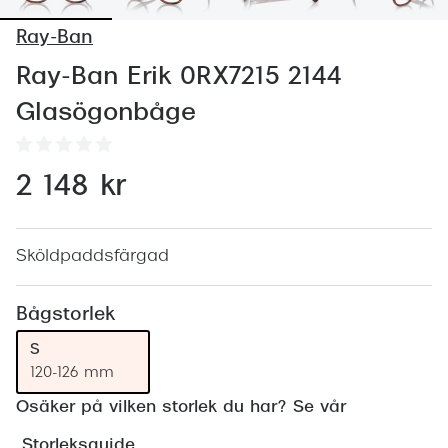
Abonnem
Ray-Ban
Abonnem
Ray-Ban Erik 0RX7215 2144
Trygghe
Glasögonbåge
Försäkri
Delbetal
2 148 kr
Synoptik
Rengöra
Sköldpaddsfärgad
Glastyp
Bågstorlek
Glastype
S
120-126 mm
Stellest
Osäker på vilken storlek du har? Se vår
Transiti
Storleksguide