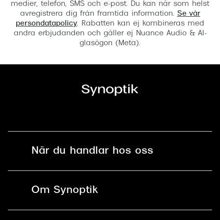
medier, telefon, SMS och e-post. Du kan när som helst
avregistrera dig från framtida information.
Se vår
persondatapolicy
. Rabatten kan ej kombineras med
andra erbjudanden och gäller ej Nuance Audio & AI-
glasögon (Meta).
När du handlar hos oss
Fri frakt och fri retur i butik
Om Synoptik
Online retur
Karriär