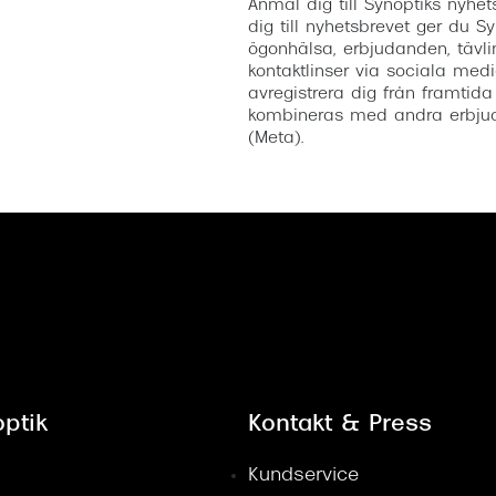
Anmäl dig till Synoptiks nyh
dig till nyhetsbrevet ger du Sy
ögonhälsa, erbjudanden, tävli
kontaktlinser via sociala medi
avregistrera dig från framtida
kombineras med andra erbjud
(Meta).
ptik
Kontakt & Press
Kundservice