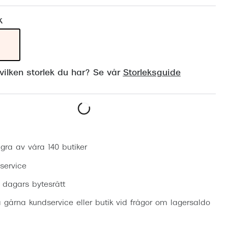
Suncover och clip-on
Precision1
k
Polariserade solglasögon
ilken storlek du har? Se vår
Storleksguide
Boka synundersökning
gra av våra 140 butiker
 service
0 dagars bytesrätt
 gärna kundservice eller butik vid frågor om lagersaldo