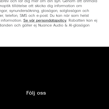
etsbrev och lär dig mer om din syn. Genom att anmäla
noptik tillåtelse att skicka dig information om
ngar, synundersökning, glasögon, solglasögon och
er, telefon, SMS och e-post. Du kan när som helst
 information.
Se vår persondatapolicy
. Rabatten kan ej
anden och gäller ej Nuance Audio & AI-glasögon
Följ oss