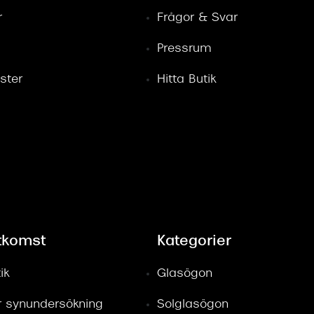
r
Frågor & Svar
Pressrum
ster
Hitta Butik
tkomst
Kategorier
ik
Glasögon
ör synundersökning
Solglasögon