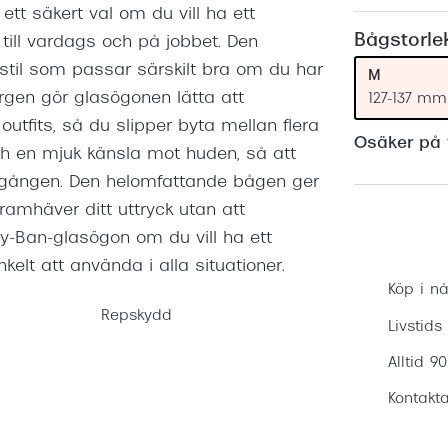
tt säkert val om du vill ha ett
Nuance Audio™
Saint Laurent
asögon
Bågstorle
till vardags och på jobbet. Den
stil som passar särskilt bra om du har
lasögon
nser
M
ärgen gör glasögonen lätta att
127-137 mm
las
ktlinser
tfits, så du slipper byta mellan flera
Osäker på v
ch en mjuk känsla mot huden, så att
 gången. Den helomfattande bågen ger
framhäver ditt uttryck utan att
y-Ban-glasögon om du vill ha ett
kelt att använda i alla situationer.
Köp i nå
Repskydd
Livstids
Alltid 9
Kontakta