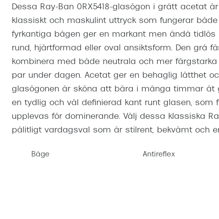
Dessa Ray-Ban 0RX5418-glasögon i grått acetat är e
Mitt Synoptik
Boka synundersökning
Hitta butik-boka tid
Transitions®
Cat eye solgl
Prova linser
klassiskt och maskulint uttryck som fungerar både 
terminal-/skyddsglasögon
Abonnemang
fyrkantiga bågen ger en markant men ändå tidlös 
Progressiva g
Dygnet-runt-li
30% på utvalda linser
Abonnemang glasögon
rund, hjärtformad eller oval ansiktsform. Den grå f
Enkelslipade g
Myter om konta
kombinera med både neutrala och mer färgstarka ou
Abonnemang glasögon barn
par under dagen. Acetat ger en behaglig lätthet o
glasögonen är sköna att bära i många timmar åt
en tydlig och väl definierad kant runt glasen, som 
upplevas för dominerande. Välj dessa klassiska Ra
pålitligt vardagsval som är stilrent, bekvämt och en
Båge
Antireflex