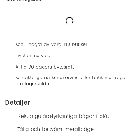
Progress
Enkelsli
Boka synundersökning
Se alla 
Ray-Ban
Köp i några av våra 140 butiker
Oakley
Livstids service
Burberry
Alltid 90 dagars bytesrätt
Kontakta gärna kundservice eller butik vid frågor
Emporio
om lagersaldo
Dolce &
Detaljer
Prada
Rektangulära/fyrkantiga bågar i blått
Versace
Nuance 
Tålig och bekväm metallbåge