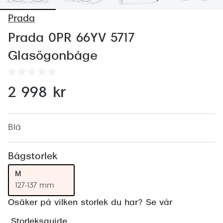
Abonnem
Prada
Abonnem
Prada 0PR 66YV 5717
Trygghe
Glasögonbåge
Försäkri
Delbetal
2 998 kr
Synoptik
Rengöra
Blå
Glastyp
Bågstorlek
Glastype
M
127-137 mm
Stellest
Osäker på vilken storlek du har? Se vår
Transiti
Storleksguide