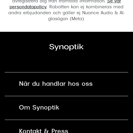
avregistrera dig från framtida information.
Se vår
persondatapolicy
. Rabatten kan ej kombineras med
andra erbjudanden och gäller ej Nuance Audio & AI-
glasögon (Meta).
När du handlar hos oss
Fri frakt och fri retur i butik
Om Synoptik
Online retur
Karriär
Kontakt & Press
Betala säkert med Klarna, Swish,