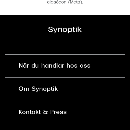
glasögon (Meta).
När du handlar hos oss
Fri frakt och fri retur i butik
Om Synoptik
Online retur
Karriär
Kontakt & Press
Betala säkert med Klarna, Swish,
Vårt ansvar
Apple Pay och kort
Kundservice