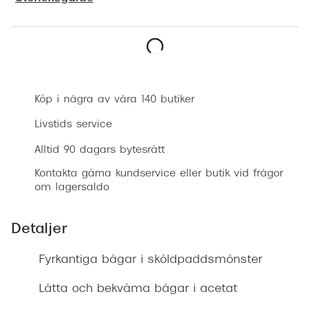
Progress
Enkelsli
Boka synundersökning
Se alla 
Ray-Ban
Köp i några av våra 140 butiker
Oakley
Livstids service
Burberry
Alltid 90 dagars bytesrätt
Kontakta gärna kundservice eller butik vid frågor
Emporio
om lagersaldo
Dolce &
Detaljer
Prada
Fyrkantiga bågar i sköldpaddsmönster
Versace
Nuance 
Lätta och bekväma bågar i acetat