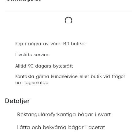
Progress
Enkelsli
Boka synundersökning
Se alla 
Ray-Ban
Köp i några av våra 140 butiker
Oakley
Livstids service
Burberry
Alltid 90 dagars bytesrätt
Kontakta gärna kundservice eller butik vid frågor
Emporio
om lagersaldo
Dolce &
Detaljer
Prada
Rektangulära/fyrkantiga bågar i svart
Versace
Nuance 
Lätta och bekväma bågar i acetat