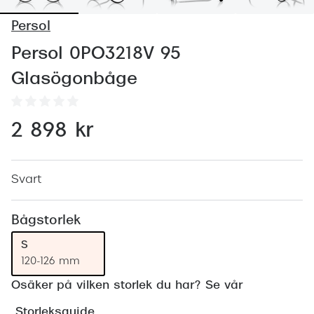
Abonnem
Persol
Abonnem
Persol 0PO3218V 95
Trygghe
Glasögonbåge
Försäkri
Delbetal
2 898 kr
Synoptik
Rengöra
Svart
Glastyp
Bågstorlek
Glastype
S
120-126 mm
Stellest
Osäker på vilken storlek du har? Se vår
Transiti
Storleksguide