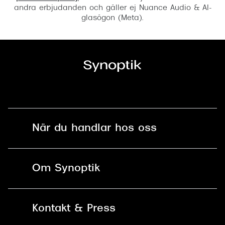
andra erbjudanden och gäller ej Nuance Audio & AI-
glasögon (Meta).
När du handlar hos oss
Fri frakt och fri retur i butik
Om Synoptik
Online retur
Karriär
Kontakt & Press
Betala säkert med Klarna, Swish,
Vårt ansvar
Apple Pay och kort