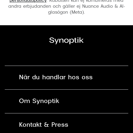
persondatapolicy
. Rabatten kan ej kombineras med
andra erbjudanden och gäller ej Nuance Audio & AI-
glasögon (Meta).
När du handlar hos oss
Fri frakt och fri retur i butik
Om Synoptik
Online retur
Karriär
Kontakt & Press
Betala säkert med Klarna, Swish,
Vårt ansvar