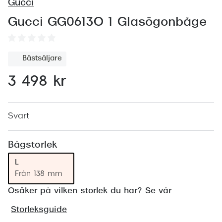
Abonnem
Gucci
Abonnem
Gucci GG0613O 1 Glasögonbåge
Trygghe
Bästsäljare
Försäkri
3 498 kr
Delbetal
Synoptik
Svart
Rengöra
Bågstorlek
Glastyp
L
Glastype
Från 138 mm
Stellest
Osäker på vilken storlek du har? Se vår
Storleksguide
Transiti