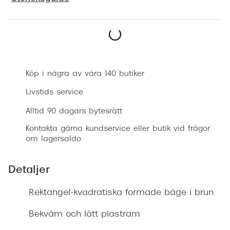
Progress
Enkelsli
Boka synundersökning
Se alla 
Ray-Ban
Köp i några av våra 140 butiker
Oakley
Livstids service
Burberry
Alltid 90 dagars bytesrätt
Kontakta gärna kundservice eller butik vid frågor
Emporio
om lagersaldo
Dolce &
Detaljer
Prada
Rektangel-kvadratiska formade båge i brun
Versace
Nuance 
Bekväm och lätt plastram