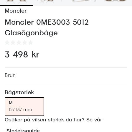
Abonnem
Moncler
Abonnem
Moncler 0ME3003 5012
Trygghe
Glasögonbåge
Försäkri
Delbetal
3 498 kr
Synoptik
Rengöra
Brun
Glastyp
Bågstorlek
Glastype
M
127-137 mm
Stellest
Osäker på vilken storlek du har? Se vår
Transiti
Storleksguide