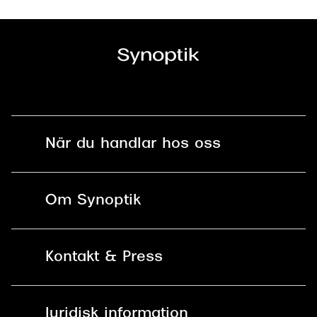
När du handlar hos oss
Fri frakt och fri retur i butik
Om Synoptik
Online retur
Karriär
Kontakt & Press
Betala säkert med Klarna, Swish,
Vårt ansvar
Apple Pay och kort
Kundservice
För företag
Juridisk information
30 dagars öppet köp online