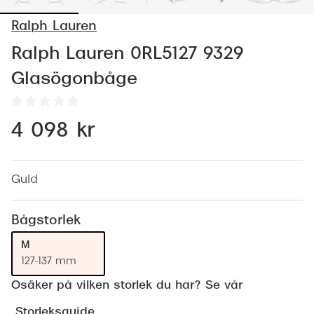
Abonnem
Ralph Lauren
Abonnem
Ralph Lauren 0RL5127 9329
Trygghe
Glasögonbåge
Försäkri
Delbetal
4 098 kr
Synoptik
Rengöra
Guld
Glastyp
Bågstorlek
Glastype
M
127-137 mm
Stellest
Osäker på vilken storlek du har? Se vår
Transiti
Storleksguide