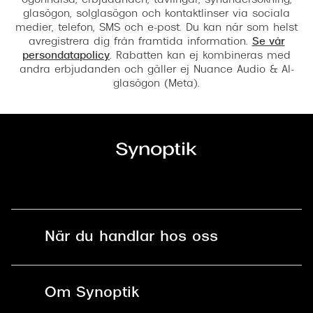
ögonhälsa, erbjudanden, tävlingar, synundersökning,
glasögon, solglasögon och kontaktlinser via sociala
medier, telefon, SMS och e-post. Du kan när som helst
avregistrera dig från framtida information.
Se vår
persondatapolicy
. Rabatten kan ej kombineras med
andra erbjudanden och gäller ej Nuance Audio & AI-
glasögon (Meta).
När du handlar hos oss
Fri frakt och fri retur i butik
Om Synoptik
Online retur