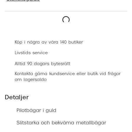
Progress
Enkelsli
Boka synundersökning
Se alla 
Ray-Ban
Köp i några av våra 140 butiker
Oakley
Livstids service
Burberry
Alltid 90 dagars bytesrätt
Kontakta gärna kundservice eller butik vid frågor
Emporio
om lagersaldo
Dolce &
Detaljer
Prada
Pilotbågar i guld
Versace
Nuance 
Slitstarka och bekväma metallbågar