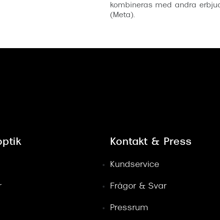
kombineras med andra erbjud
(Meta).
ptik
Kontakt & Press
Kundservice
r
Frågor & Svar
Pressrum