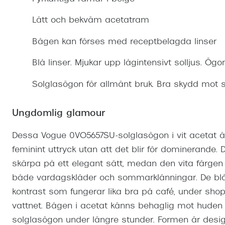
Mitt Synoptik
Boka synundersökning
Hitta butik-boka tid
Transitions®
Cat eye solgl
Prova linser
Lätt och bekväm acetatram
terminal-/skyddsglasögon
Abonnemang
Progressiva g
Dygnet-runt-li
Bågen kan förses med receptbelagda linser
30% på utvalda linser
Abonnemang glasögon
Enkelslipade g
Myter om konta
Blå linser. Mjukar upp lågintensivt solljus. Ög
Abonnemang glasögon barn
Solglasögon för allmänt bruk. Bra skydd mot s
Ungdomlig glamour
Dessa Vogue 0VO5657SU-solglasögon i vit acetat är
feminint uttryck utan att det blir för dominerande.
skärpa på ett elegant sätt, medan den vita färge
både vardagskläder och sommarklänningar. De blå 
kontrast som fungerar lika bra på café, under shop
vattnet. Bågen i acetat känns behaglig mot hude
solglasögon under längre stunder. Formen är design