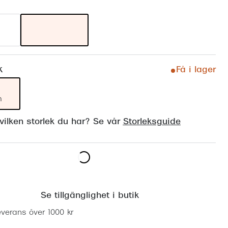
Suncover och clip-on
Precision1
Polariserade solglasögon
k
Få i lager
m
ilken storlek du har? Se vår
Storleksguide
Lägg i varukorgen
Se tillgänglighet i butik
everans över 1000 kr