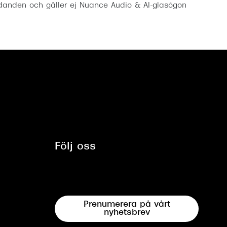
anden och gäller ej Nuance Audio & AI-glasögon
Följ oss
Prenumerera på vårt
nyhetsbrev