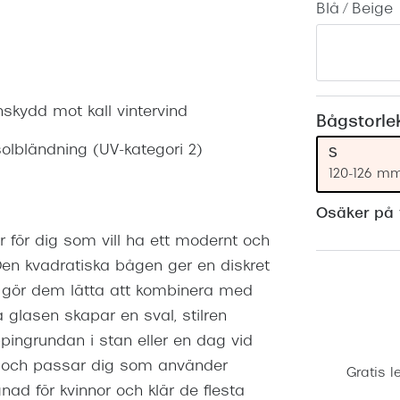
Blå / Beige
Nuance Audio™
Saint Laurent
asögon
lasögon
nser
las
ktlinser
onskydd mot kall vintervind
Bågstorle
olbländning (UV-kategori 2)
S
120-126 m
Osäker på v
 för dig som vill ha ett modernt och
 Den kvadratiska bågen ger en diskret
n gör dem lätta att kombinera med
glasen skapar en sval, stilren
pingrundan i stan eller en dag vid
n och passar dig som använder
Gratis l
ad för kvinnor och klär de flesta