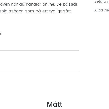
Betala m
, även när du handlar online. De passar
Alltid fr
solglasögon som på ett tydligt sätt
a
Mått