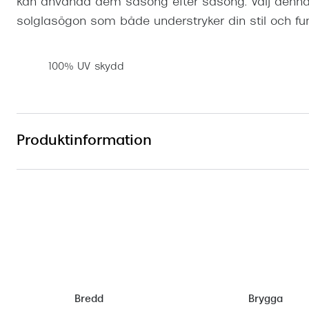
kan använda dem säsong efter säsong. Välj denna 
solglasögon som både understryker din stil och fun
100% UV skydd
Produktinformation
Bredd
Brygga