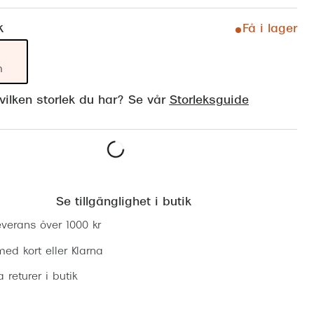
Suncover och clip-on
Precision1
k
Få i lager
Polariserade solglasögon
m
ilken storlek du har? Se vår
Storleksguide
Lägg i varukorgen
Se tillgänglighet i butik
everans över 1000 kr
ed kort eller Klarna
ia returer i butik