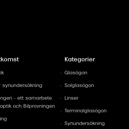
tkomst
Kategorier
ik
Glasögon
ör synundersökning
Solglasögon
ingen - ett samarbete
Linser
optik och Bilprovningen
Terminalglasögon
ring
Synundersökning