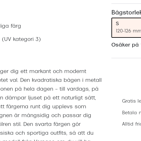
Nuance Audio™
Saint Laurent
asögon
Bågstorle
lasögon
nser
S
liga färg
120-126 m
las
ktlinser
 (UV kategori 3)
Osäker på v
 ger dig ett markant och modernt
etet val. Den kvadratiska bågen i metall
onen på hela dagen – till vardags, på
n dämpar ljuset på ett naturligt sätt,
Gratis l
att färgerna runt dig upplevs som
Betala m
ignen är mångsidig och passar dig
Alltid fr
ren stil. Den svarta färgen gör
ska och sportiga outfits, så att du