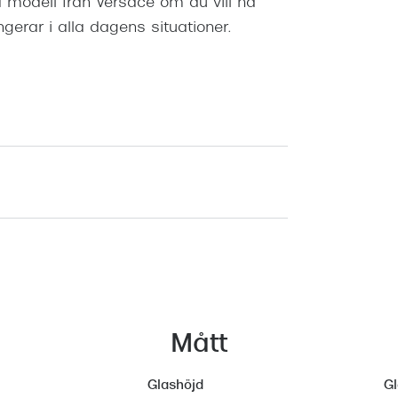
modell från Versace om du vill ha
gerar i alla dagens situationer.
Mått
Glashöjd
G