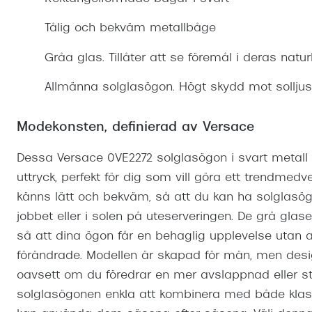
Mitt Synoptik
Boka synundersökning
Hitta butik-boka tid
Transitions®
Cat eye solgl
Prova linser
Tålig och bekväm metallbåge
terminal-/skyddsglasögon
Abonnemang
Progressiva g
Dygnet-runt-li
Gråa glas. Tillåter att se föremål i deras natur
30% på utvalda linser
Abonnemang glasögon
Enkelslipade g
Myter om konta
Allmänna solglasögon. Högt skydd mot solljus
Abonnemang glasögon barn
Modekonsten, definierad av Versace
Dessa Versace 0VE2272 solglasögon i svart metall
uttryck, perfekt för dig som vill göra ett trendmedv
känns lätt och bekväm, så att du kan ha solglasög
jobbet eller i solen på uteserveringen. De grå glase
så att dina ögon får en behaglig upplevelse utan 
förändrade. Modellen är skapad för män, men des
oavsett om du föredrar en mer avslappnad eller stil
solglasögonen enkla att kombinera med både klassi