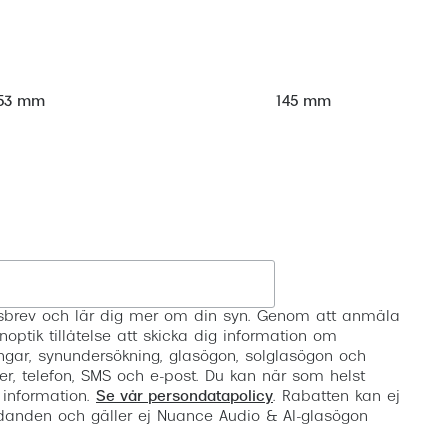
53 mm
145 mm
Registrera
etsbrev och lär dig mer om din syn. Genom att anmäla
noptik tillåtelse att skicka dig information om
ngar, synundersökning, glasögon, solglasögon och
er, telefon, SMS och e-post. Du kan när som helst
 information.
Se vår persondatapolicy
. Rabatten kan ej
anden och gäller ej Nuance Audio & AI-glasögon