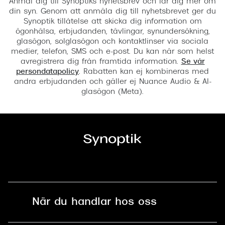
Anmäl dig till Synoptiks nyhetsbrev och lär dig mer om
din syn. Genom att anmäla dig till nyhetsbrevet ger du
Synoptik tillåtelse att skicka dig information om
ögonhälsa, erbjudanden, tävlingar, synundersökning,
glasögon, solglasögon och kontaktlinser via sociala
medier, telefon, SMS och e-post. Du kan när som helst
avregistrera dig från framtida information.
Se vår
persondatapolicy
. Rabatten kan ej kombineras med
andra erbjudanden och gäller ej Nuance Audio & AI-
glasögon (Meta).
När du handlar hos oss