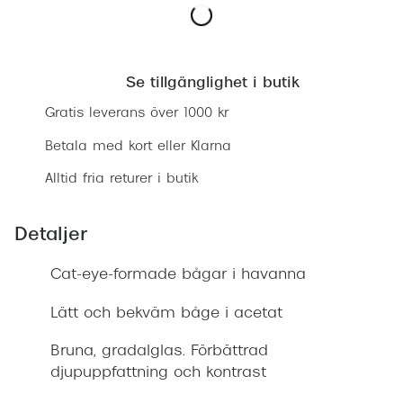
Progress
Lägg i varukorgen
Enkelsli
Se tillgänglighet i butik
Se alla 
Gratis leverans över 1000 kr
Ray-Ban
Betala med kort eller Klarna
Oakley
Alltid fria returer i butik
Burberry
Emporio
Detaljer
Dolce &
Cat-eye-formade bågar i havanna
Prada
Lätt och bekväm båge i acetat
Versace
Bruna, gradalglas. Förbättrad
djupuppfattning och kontrast
Nuance 