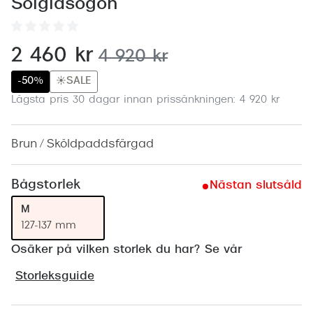
Abonnem
Solglasögon
Abonnem
nu:
2 460 kr
tidigare pris:
4 920 kr
Trygghe
-50%
☀️SALE
Försäkri
Lägsta pris 30 dagar innan prissänkningen: 4 920 kr
Delbetal
Brun / Sköldpaddsfärgad
Synoptik
Rengöra
Bågstorlek
Nästan slutsåld
M
Glastyp
127-137 mm
Glastype
Osäker på vilken storlek du har? Se vår
Stellest
Storleksguide
Transiti