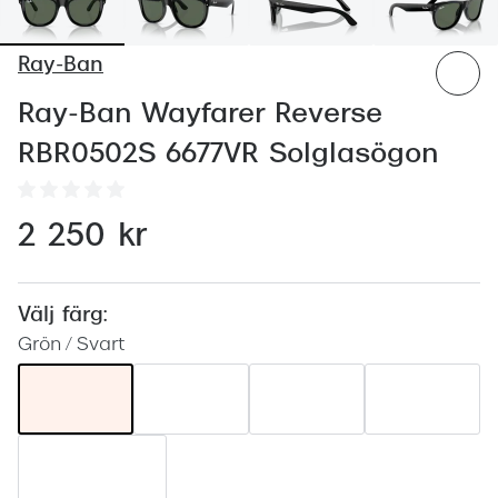
Abonnem
Abonnem
Ray-Ban
Trygghe
Ray-Ban Wayfarer Reverse
Försäkri
RBR0502S 6677VR Solglasögon
Delbetal
2 250 kr
Synoptik
Rengöra
Välj färg:
Glastyp
Grön / Svart
Glastype
Stellest
Transiti