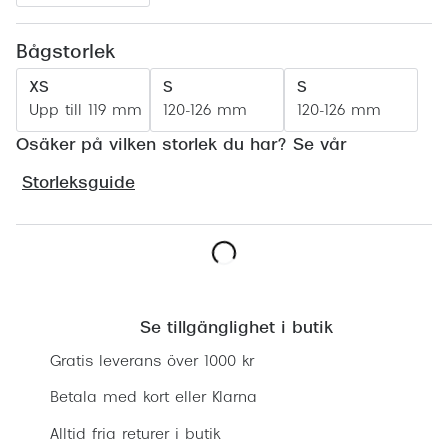
Progress
Bågstorlek
Enkelsli
XS
S
S
Se alla 
Upp till 119 mm
120-126 mm
120-126 mm
Ray-Ban
Osäker på vilken storlek du har? Se vår
Oakley
Storleksguide
Burberry
Emporio
Lägg i varukorgen
Dolce &
Se tillgänglighet i butik
Prada
Gratis leverans över 1000 kr
Versace
Betala med kort eller Klarna
Nuance 
Alltid fria returer i butik