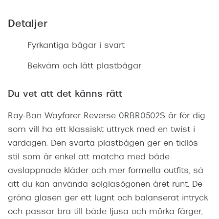
Företag
Detaljer
Så
Te
Fyrkantiga bågar i svart
Sk
Bekväm och lätt plastbågar
Re
Re
Du vet att det känns rätt
Ti
ra
Ray-Ban Wayfarer Reverse 0RBR0502S är för dig
som vill ha ett klassiskt uttryck med en twist i
Boka sy
vardagen. Den svarta plastbågen ger en tidlös
terminal
stil som är enkel att matcha med både
Er
avslappnade kläder och mer formella outfits, så
att du kan använda solglasögonen året runt. De
Di
gröna glasen ger ett lugnt och balanserat intryck
Ko
och passar bra till både ljusa och mörka färger,