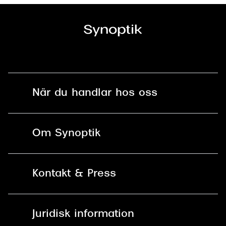
När du handlar hos oss
Fri frakt och fri retur i butik
Om Synoptik
Online retur
Karriär
Kontakt & Press
Betala säkert med Klarna, Swish,
Vårt ansvar
Apple Pay och kort
Kundservice
För företag
Juridisk information
30 dagars öppet köp online
Frågor & Svar