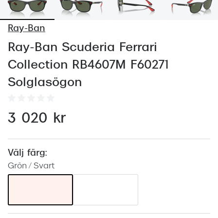
Abonnem
Abonnem
Ray-Ban
Trygghe
Ray-Ban Scuderia Ferrari
Collection RB4607M F60271
Försäkri
Solglasögon
Delbetal
Synoptik
3 020 kr
Rengöra
Glastyp
Välj färg:
Grön / Svart
Glastype
Stellest
Transiti