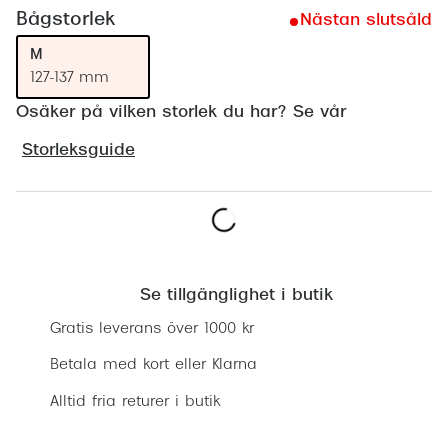
Progress
Bågstorlek
Nästan slutsåld
M
Enkelsli
127-137 mm
Se alla 
Osäker på vilken storlek du har? Se vår
Ray-Ban
Storleksguide
Oakley
Burberry
Lägg i varukorgen
Emporio
Se tillgänglighet i butik
Dolce &
Gratis leverans över 1000 kr
Prada
Betala med kort eller Klarna
Versace
Alltid fria returer i butik
Nuance 