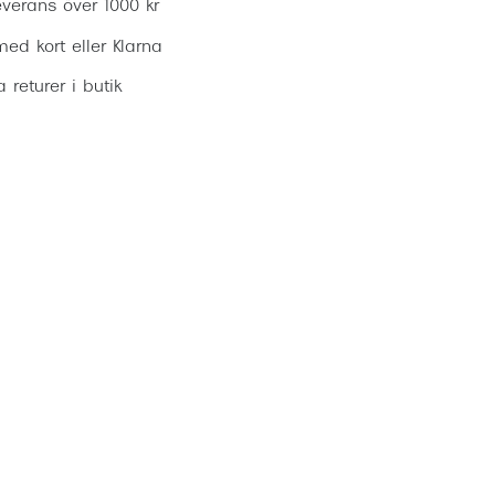
everans över 1000 kr
ed kort eller Klarna
ia returer i butik