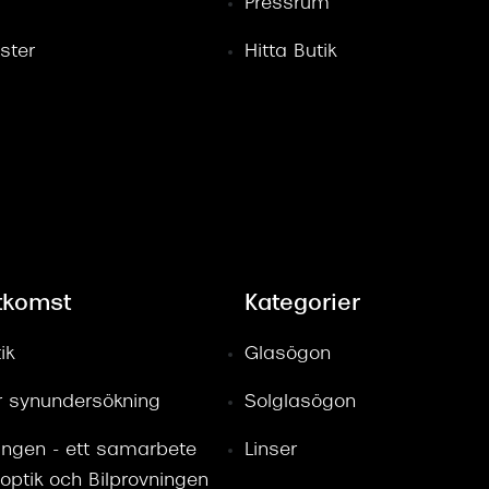
Pressrum
ster
Hitta Butik
tkomst
Kategorier
ik
Glasögon
ör synundersökning
Solglasögon
ingen - ett samarbete
Linser
optik och Bilprovningen