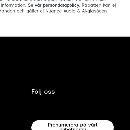
 information.
Se vår persondatapolicy
. Rabatten kan ej
anden och gäller ej Nuance Audio & AI-glasögon
Följ oss
Prenumerera på vårt