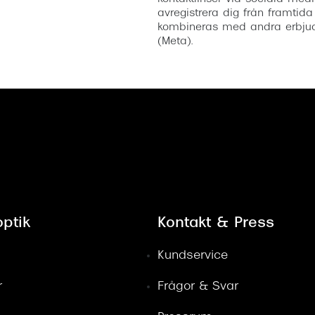
avregistrera dig från framtida
kombineras med andra erbjud
(Meta).
ptik
Kontakt & Press
Kundservice
r
Frågor & Svar