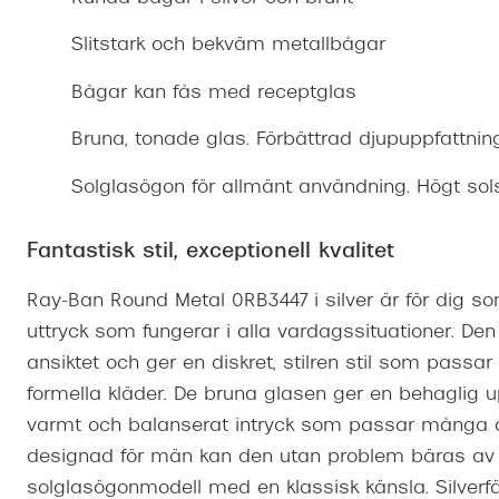
Mitt Synoptik
Boka synundersökning
Hitta butik-boka tid
Transitions®
Cat eye solgl
Prova linser
Slitstark och bekväm metallbågar
terminal-/skyddsglasögon
Abonnemang
Progressiva g
Dygnet-runt-li
Bågar kan fås med receptglas
30% på utvalda linser
Abonnemang glasögon
Enkelslipade g
Myter om konta
Bruna, tonade glas. Förbättrad djupuppfattnin
Abonnemang glasögon barn
Solglasögon för allmänt användning. Högt sol
Fantastisk stil, exceptionell kvalitet
Ray-Ban Round Metal 0RB3447 i silver är för dig som 
uttryck som fungerar i alla vardagssituationer. Den
ansiktet och ger en diskret, stilren stil som passar 
formella kläder. De bruna glasen ger en behaglig upp
varmt och balanserat intryck som passar många a
designad för män kan den utan problem bäras av di
solglasögonmodell med en klassisk känsla. Silverf