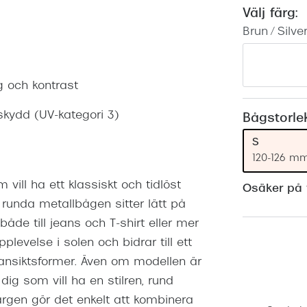
Nuance Audio™
Saint Laurent
Välj färg:
asögon
Brun / Silve
lasögon
nser
las
ktlinser
g och kontrast
skydd (UV-kategori 3)
Bågstorle
S
120-126 m
vill ha ett klassiskt och tidlöst
Osäker på v
 runda metallbågen sitter lätt på
både till jeans och T-shirt eller mer
levelse i solen och bidrar till ett
nsiktsformer. Även om modellen är
g som vill ha en stilren, rund
ärgen gör det enkelt att kombinera