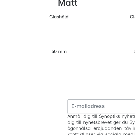
Mått
Glashöjd
Gl
50 mm
Anmäl dig till Synoptiks nyh
dig till nyhetsbrevet ger du Sy
ögonhälsa, erbjudanden, tävli
kontaktlinser via sociala medi