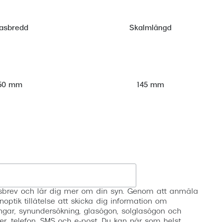
asbredd
Skalmlängd
50 mm
145 mm
Registrera
etsbrev och lär dig mer om din syn. Genom att anmäla
noptik tillåtelse att skicka dig information om
ngar, synundersökning, glasögon, solglasögon och
er, telefon, SMS och e-post. Du kan när som helst