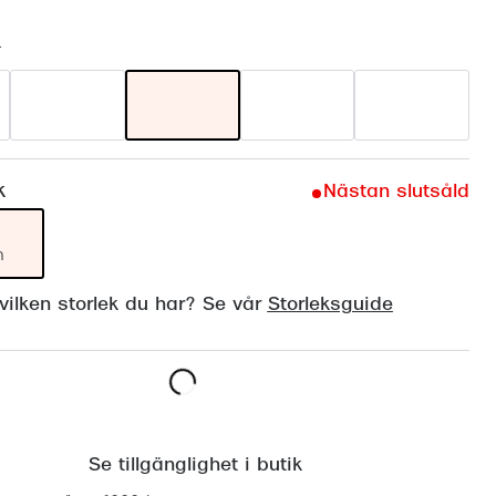
Suncover och clip-on
Precision1
r
Polariserade solglasögon
k
Nästan slutsåld
m
ilken storlek du har? Se vår
Storleksguide
Lägg i varukorgen
Se tillgänglighet i butik