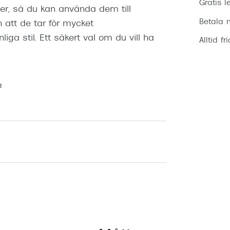
Gratis l
, så du kan använda dem till
Betala m
n att de tar för mycket
a stil. Ett säkert val om du vill ha
Alltid fr
a