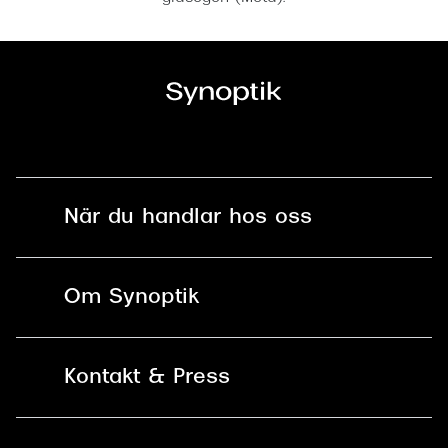
När du handlar hos oss
Fri frakt och fri retur i butik
Om Synoptik
Online retur
Karriär
Kontakt & Press
Betala säkert med Klarna, Swish,
Vårt ansvar
Apple Pay och kort
Kundservice
För företag