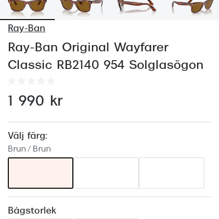
Abonnem
Abonnem
Ray-Ban
Trygghe
Ray-Ban Original Wayfarer
Classic RB2140 954 Solglasögon
Försäkri
Delbetal
1 990 kr
Synoptik
Rengöra
Välj färg:
Glastyp
Brun / Brun
Glastype
Stellest
Transiti
Bågstorlek