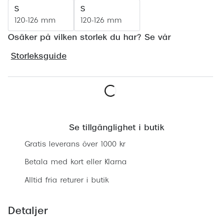
Progress
S
S
120-126 mm
120-126 mm
Enkelsli
Osäker på vilken storlek du har? Se vår
Se alla 
Storleksguide
Ray-Ban
Oakley
Burberry
Lägg i varukorgen
Emporio
Se tillgänglighet i butik
Gratis leverans över 1000 kr
Dolce &
Betala med kort eller Klarna
Prada
Alltid fria returer i butik
Versace
Nuance 
Detaljer