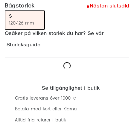
Progress
Bågstorlek
Nästan slutsåld
S
Enkelsli
120-126 mm
Se alla 
Osäker på vilken storlek du har? Se vår
Ray-Ban
Storleksguide
Oakley
Burberry
Lägg i varukorgen
Emporio
Se tillgänglighet i butik
Dolce &
Gratis leverans över 1000 kr
Prada
Betala med kort eller Klarna
Versace
Alltid fria returer i butik
Nuance 