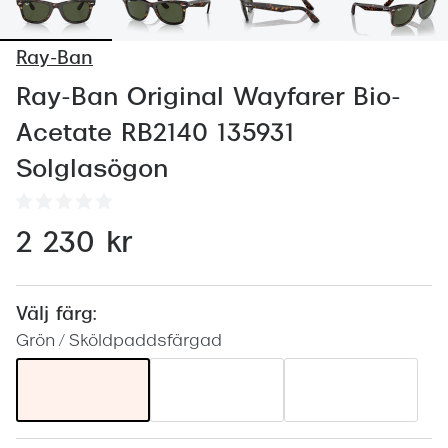
Abonnem
Abonnem
Ray-Ban
Trygghe
Ray-Ban Original Wayfarer Bio-
Acetate RB2140 135931
Försäkri
Solglasögon
Delbetal
Synoptik
2 230 kr
Rengöra
Glastyp
Välj färg:
Grön / Sköldpaddsfärgad
Glastype
Stellest
Transiti