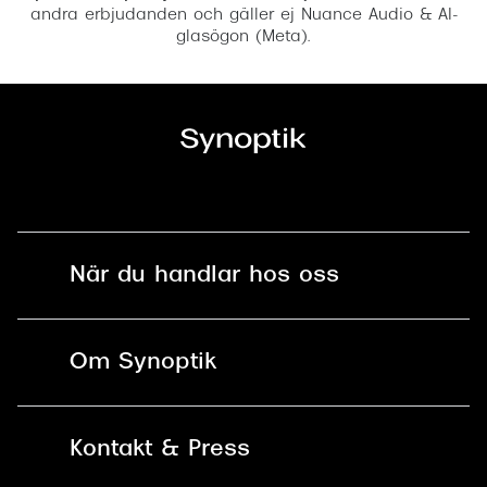
andra erbjudanden och gäller ej Nuance Audio & AI-
glasögon (Meta).
När du handlar hos oss
Fri frakt och fri retur i butik
Om Synoptik
Online retur
Karriär
Kontakt & Press
Betala säkert med Klarna, Swish,
Vårt ansvar
Apple Pay och kort