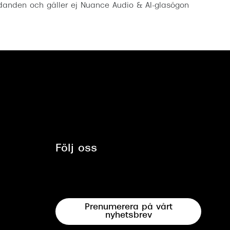
anden och gäller ej Nuance Audio & AI-glasögon
Följ oss
Prenumerera på vårt
nyhetsbrev