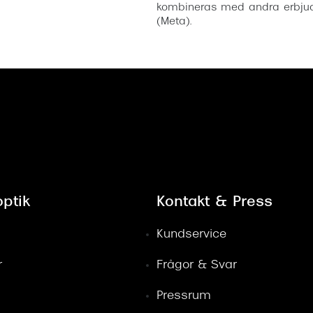
kombineras med andra erbjud
(Meta).
ptik
Kontakt & Press
Kundservice
r
Frågor & Svar
Pressrum