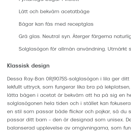
Mitt Synoptik
Boka synundersökning
Hitta butik-boka tid
Transitions®
Cat eye solgl
Prova linser
Lätt och bekväm acetatbåge
terminal-/skyddsglasögon
Abonnemang
Progressiva g
Dygnet-runt-li
Bågar kan fås med receptglas
30% på utvalda linser
Abonnemang glasögon
Enkelslipade g
Myter om konta
Grå glas. Neutral syn. Återger färgerna naturli
Abonnemang glasögon barn
Solglasögon för allmän användning. Utmärkt s
Klassisk design
Dessa Ray-Ban 0RJ9075S-solglasögon i lila ger ditt
lekfullt uttryck, som fungerar lika bra på lekplats
lätta bågen i acetat är bekväm att ha på sig en hel 
solglasögonen hela tiden och i stället kan fokusera
en stil som passar både flickor och pojkar, så du 
passar ditt barn – den är designad som unisex. D
balanserad upplevelse av omgivningarna, som fun