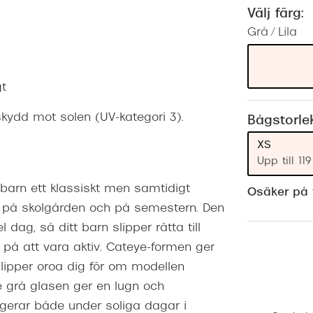
Nuance Audio™
Saint Laurent
Välj färg:
asögon
Grå / Lila
lasögon
nser
las
ktlinser
gt
kydd mot solen (UV-kategori 3).
Bågstorle
XS
Upp till 1
 barn ett klassiskt men samtidigt
Osäker på v
en, på skolgården och på semestern. Den
dag, så ditt barn slipper rätta till
 på att vara aktiv. Cateye-formen ger
slipper oroa dig för om modellen
e grå glasen ger en lugn och
gerar både under soliga dagar i