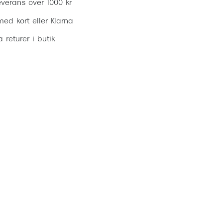
everans över 1000 kr
ed kort eller Klarna
ia returer i butik