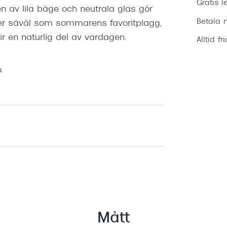
Gratis l
en av lila båge och neutrala glas gör
Betala m
er såväl som sommarens favoritplagg,
r en naturlig del av vardagen.
Alltid fr
a
Mått