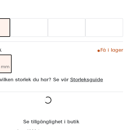
Suncover och clip-on
Precision1
Polariserade solglasögon
k
Få i lager
19 mm
ilken storlek du har? Se vår
Storleksguide
Lägg i varukorgen
Se tillgänglighet i butik