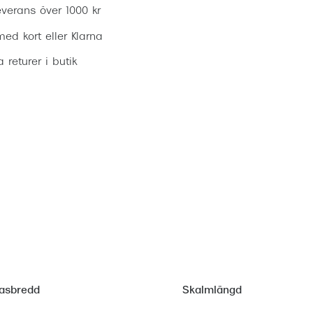
everans över 1000 kr
ed kort eller Klarna
ia returer i butik
asbredd
Skalmlängd