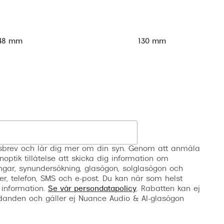
48 mm
130 mm
Registrera
etsbrev och lär dig mer om din syn. Genom att anmäla
noptik tillåtelse att skicka dig information om
ngar, synundersökning, glasögon, solglasögon och
er, telefon, SMS och e-post. Du kan när som helst
 information.
Se vår persondatapolicy
. Rabatten kan ej
anden och gäller ej Nuance Audio & AI-glasögon