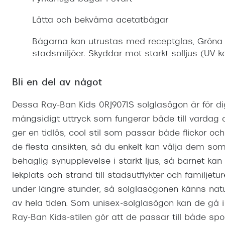
Mitt Synoptik
Boka synundersökning
Hitta butik-boka tid
Transitions®
Cat eye solgl
Prova linser
Lätta och bekväma acetatbågar
terminal-/skyddsglasögon
Abonnemang
Progressiva g
Dygnet-runt-li
Bågarna kan utrustas med receptglas, Gröna 
30% på utvalda linser
Abonnemang glasögon
stadsmiljöer. Skyddar mot starkt solljus (UV-ka
Enkelslipade g
Myter om konta
Abonnemang glasögon barn
Bli en del av något
Dessa Ray-Ban Kids 0RJ9071S solglasögon är för dig 
mångsidigt uttryck som fungerar både till vardag
ger en tidlös, cool stil som passar både flickor och
de flesta ansikten, så du enkelt kan välja dem som
behaglig synupplevelse i starkt ljus, så barnet kan 
lekplats och strand till stadsutflykter och familjet
under längre stunder, så solglasögonen känns naturl
av hela tiden. Som unisex-solglasögon kan de gå i
Ray-Ban Kids-stilen gör att de passar till både spo