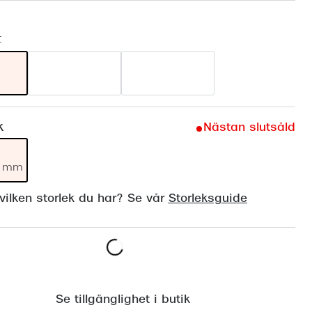
Suncover och clip-on
Precision1
Polariserade solglasögon
t
k
Nästan slutsåld
19 mm
ilken storlek du har? Se vår
Storleksguide
Lägg i varukorgen
Se tillgänglighet i butik