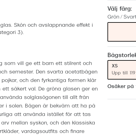
Nuance Audio™
Saint Laurent
Välj färg:
asögon
Grön / Svar
lasögon
nser
glas. Skön och avslappnande effekt i
tegori 3).
las
ktlinser
Bågstorle
som vill ge ett barn ett stilrent och
XS
 och semester. Den svarta acetatbågen
Upp till 1
 pojkar, och den fyrkantiga formen klär
Osäker på v
 ett säkert val. De gröna glasen ger en
använda solglasögonen till allt från
urer i solen. Bågen är bekväm att ha på
iga att använda istället för att tas
 arv mellan syskon, och den klassiska
rtkläder, vardagsoutfits och finare