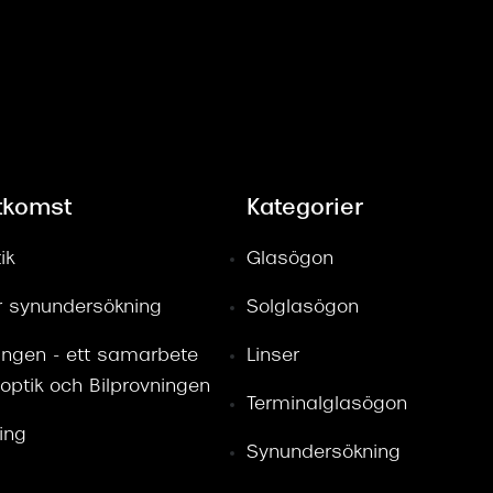
tkomst
Kategorier
ik
Glasögon
ör synundersökning
Solglasögon
ingen - ett samarbete
Linser
optik och Bilprovningen
Terminalglasögon
ring
Synundersökning