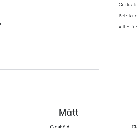
Gratis l
Betala m
a
Alltid fr
Mått
Glashöjd
Gl