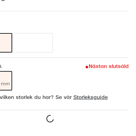
Suncover och clip-on
Precision1
Polariserade solglasögon
k
Nästan slutsåld
19 mm
ilken storlek du har? Se vår
Storleksguide
Lägg i varukorgen