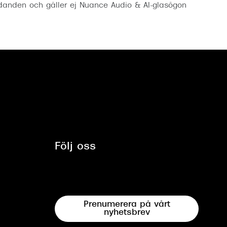
anden och gäller ej Nuance Audio & AI-glasögon
Följ oss
Prenumerera på vårt
nyhetsbrev