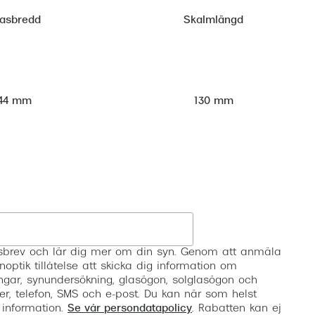
lasbredd
Skalmlängd
44 mm
130 mm
Registrera
etsbrev och lär dig mer om din syn. Genom att anmäla
noptik tillåtelse att skicka dig information om
ngar, synundersökning, glasögon, solglasögon och
er, telefon, SMS och e-post. Du kan när som helst
 information.
Se vår persondatapolicy
. Rabatten kan ej