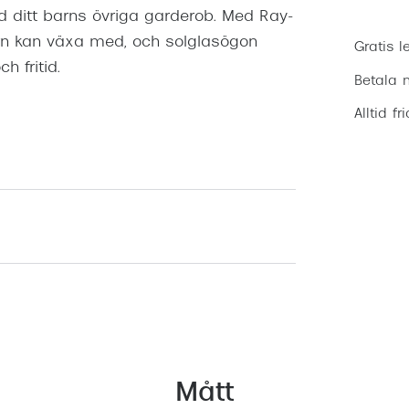
d ditt barns övriga garderob. Med Ray-
arn kan växa med, och solglasögon
Gratis l
h fritid.
Betala m
Alltid fr
Mått