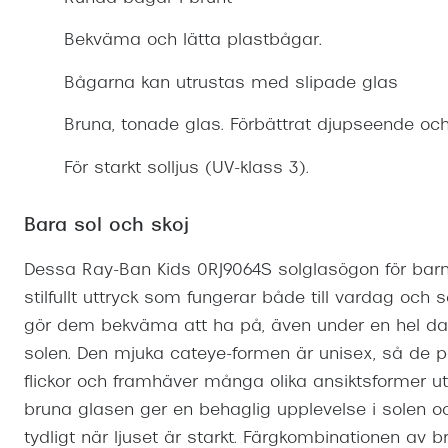
Mitt Synoptik
Boka synundersökning
Hitta butik-boka tid
Transitions®
Cat eye solgl
Prova linser
Bekväma och lätta plastbågar.
terminal-/skyddsglasögon
Abonnemang
Progressiva g
Dygnet-runt-li
Bågarna kan utrustas med slipade glas
30% på utvalda linser
Abonnemang glasögon
Enkelslipade g
Myter om konta
Bruna, tonade glas. Förbättrat djupseende och
Abonnemang glasögon barn
För starkt solljus (UV-klass 3).
Bara sol och skoj
Dessa Ray-Ban Kids 0RJ9064S solglasögon för barn 
stilfullt uttryck som fungerar både till vardag och
gör dem bekväma att ha på, även under en hel dag p
solen. Den mjuka cateye-formen är unisex, så de pa
flickor och framhäver många olika ansiktsformer u
bruna glasen ger en behaglig upplevelse i solen och
tydligt när ljuset är starkt. Färgkombinationen av 