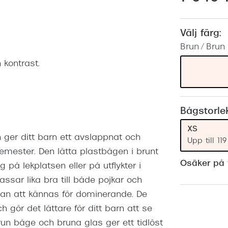
Nuance Audio™
Saint Laurent
asögon
Välj färg:
lasögon
nser
Brun / Brun
las
ktlinser
 kontrast.
Bågstorle
XS
ger ditt barn ett avslappnat och
Upp till 1
 semester. Den lätta plastbågen i brunt
Osäker på v
å lekplatsen eller på utflykter i
ssar lika bra till både pojkar och
tan att kännas för dominerande. De
 gör det lättare för ditt barn att se
brun båge och bruna glas ger ett tidlöst