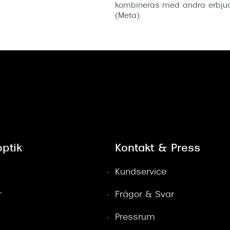
kombineras med andra erbjud
(Meta).
ptik
Kontakt & Press
Kundservice
r
Frågor & Svar
Pressrum