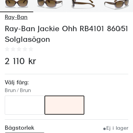
Abonnem
Abonnem
Ray-Ban
Trygghe
Ray-Ban Jackie Ohh RB4101 860/51
Solglasögon
Försäkri
Delbetal
2 110 kr
Synoptik
Rengöra
Välj färg:
Glastyp
Brun / Brun
Glastype
Stellest
Transiti
Bågstorlek
Ej i lager