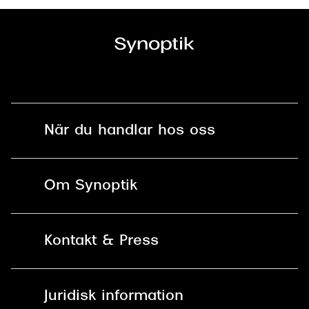
När du handlar hos oss
Fri frakt och fri retur i butik
Om Synoptik
Online retur
Karriär
Kontakt & Press
Betala säkert med Klarna, Swish,
Vårt ansvar
Apple Pay och kort
Kundservice
För företag
Juridisk information
30 dagars öppet köp online