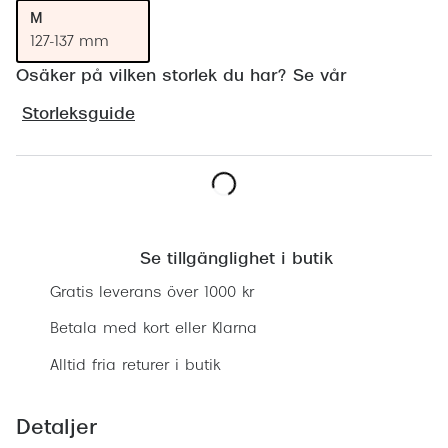
Progress
M
127-137 mm
Enkelsli
Osäker på vilken storlek du har? Se vår
Se alla 
Storleksguide
Ray-Ban
Oakley
Burberry
Hitta butik
Emporio
Se tillgänglighet i butik
Gratis leverans över 1000 kr
Dolce &
Betala med kort eller Klarna
Prada
Alltid fria returer i butik
Versace
Nuance 
Detaljer